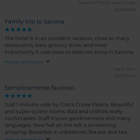
krasimir7772026.
Savona, Italy
20/04/2026
Family trip to Savona
The hotel is in an excellent location, close to many
restaurants, bars, grocery store, and most
importantly it was close to relatives living in Savona.
Mostrar información
Dee C.
Ohio
03/07/2025
Semplicemente favoloso.
Just 1 minute walk by Costa Cruise Palace. Beautiful
and super quiete rooms. Bad and utilities really
confortables. Staff knows goodmanners and many
languages. New hall on the left is something
amazing. Breakfast is unbelieveb.Tea pot and tea
selections are GORGEOUS. I fell so good things
Mostrar información