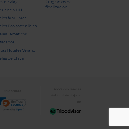
as de viaje
Programas de
fidelización
eriencia NH
eles familiares
eles Eco sostenibles
eles Temáticos
tacados
rtas Hoteles Verano
eles de playa
Ahora con reseñas
Sitio seguro
del hotel de viajeros
de