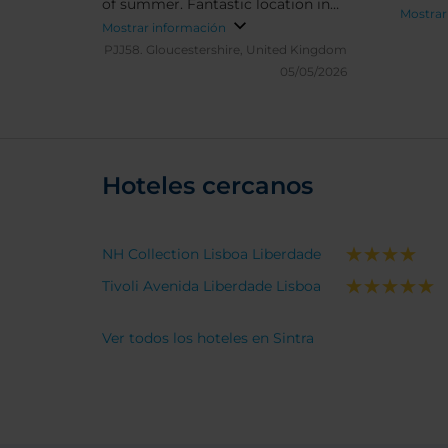
of summer. Fantastic location in
Mostrar
the centre of old Sintra though
Mostrar información
with either views of the National
PJJ58.
Gloucestershire, United Kingdom
Palace or trhe countryside. Ask for
05/05/2026
a high floor
Hoteles cercanos
NH Collection Lisboa Liberdade
Tivoli Avenida Liberdade Lisboa
Ver todos los hoteles en Sintra