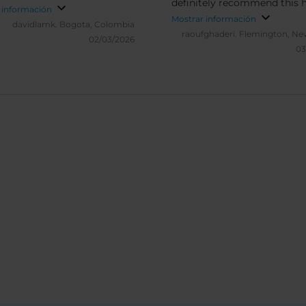
definitely recommend this h
 información
Mostrar información
davidlamk.
Bogota, Colombia
raoufghaderi.
Flemington, Ne
02/03/2026
03