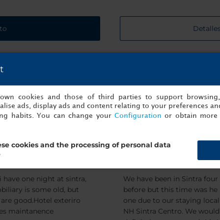
to
Detalles
t
s own cookies and those of third parties to support browsing
lise ads, display ads and content relating to your preferences and
ecomiendan:
ing habits. You can change your
Configuration
or obtain more 
se cookies and the processing of personal data
ay at Sintra
NH Sintra Centro
?
 have one night at sintra,
We have been in Sintra four
biliary is some old, but
before but this time was he
are good.Hotel exteriro
one due to our staying local
es maintanence
NH Sintra Centro. We would