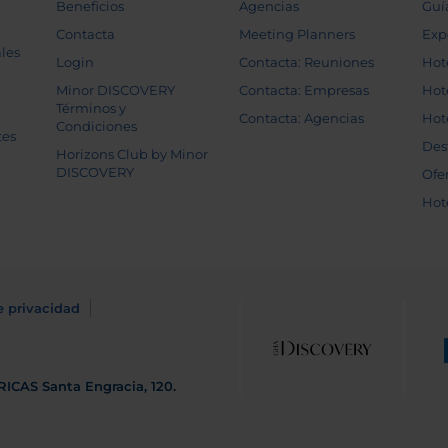
Beneficios
Agencias
Guí
Contacta
Meeting Planners
Exp
les
Login
Contacta: Reuniones
Hot
Minor DISCOVERY
Contacta: Empresas
Hot
Términos y
Contacta: Agencias
Hot
Condiciones
tes
Des
Horizons Club by Minor
DISCOVERY
Ofe
Hot
e privacidad
RICAS
Santa Engracia, 120.