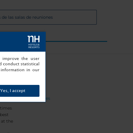
 de las salas de reuniones
, improve the user
 conduct statistical
information in our
Yes, I accept
opiniones
 times
 best
 at the