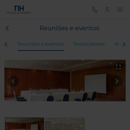
Reuniões e eventos
tos
Reuniões e eventos
Restaurantes
Avalia