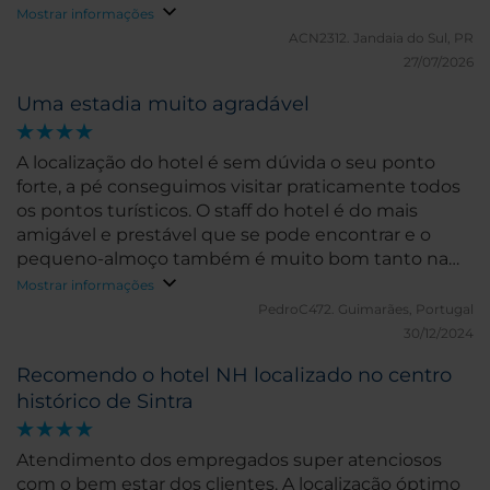
Mostrar informações
ACN2312.
Jandaia do Sul, PR
27/07/2026
Uma estadia muito agradável
A localização do hotel é sem dúvida o seu ponto
forte, a pé conseguimos visitar praticamente todos
os pontos turísticos. O staff do hotel é do mais
amigável e prestável que se pode encontrar e o
pequeno-almoço também é muito bom tanto na
qualidade do que é servido como na variedade. Em
Mostrar informações
relação ao hotel e quartos, apesar de estar em bom
PedroC472.
Guimarães, Portugal
estado nota-se num ou noutro pormenor que os
30/12/2024
anos pesam um pouco, sendo que a nível do sono
Recomendo o hotel NH localizado no centro
ouve-se um som de fundo (talvez da central de ar
histórico de Sintra
condicionado) que para os mais sensíveis aos
pequenos ruídos trás um ligeiro incomodo mas não
impede um bom descanso.
Atendimento dos empregados super atenciosos
com o bem estar dos clientes. A localização óptimo