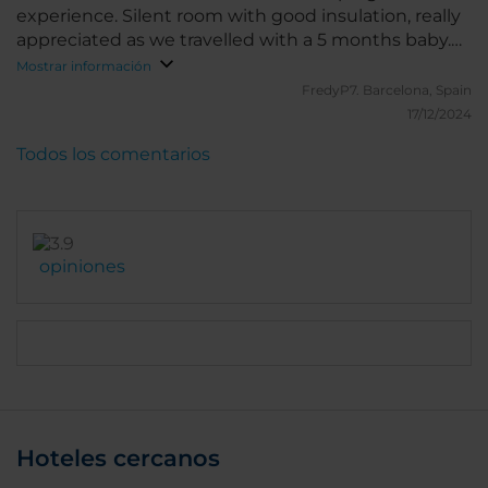
experience. Silent room with good insulation, really
appreciated as we travelled with a 5 months baby.
Only cons was that at least in our room hot water
Mostrar información
was not stable during showering. Good reception
FredyP7.
Barcelona, Spain
experience, quick and efficient check-in and check-
17/12/2024
out.
Todos los comentarios
opiniones
Hoteles cercanos