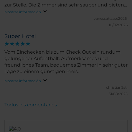
zur Stelle. Die Zimmer sind sehr sauber und bieten
eine angenehme Wohlfühlatmosphäre. Besonders
Mostrar información
hervorzuheben ist auch das vielfältige und sehr
vanessahaase2026.
leckere Frühstück. Insgesamt ist jeder Aufenthalt
10/02/2026
äußerst angenehm – ich komme jederzeit gerne
Super Hotel
wieder.
Vom Einchecken bis zum Check Out ein rundum
gelungener Aufenthalt. Aufmerksames und
freundliches Team, bequemes Zimmer in sehr guter
Lage zu einem günstigen Preis.
Mostrar información
christian2st.
31/08/2025
Todos los comentarios