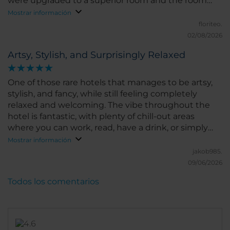
were upgraded to a superior room and the room
was exceptional. We can't wait to come back!
Mostrar información
floriteo.
02/08/2026
Artsy, Stylish, and Surprisingly Relaxed
One of those rare hotels that manages to be artsy,
stylish, and fancy, while still feeling completely
relaxed and welcoming. The vibe throughout the
hotel is fantastic, with plenty of chill-out areas
where you can work, read, have a drink, or simply
unwind, so you're not confined to your room all day
Mostrar información
(although the rooms are great too). The breakfast
jakob985.
was excellent, and the location couldn't be more
09/06/2026
convenient, with the metro literally around the
Todos los comentarios
corner. A perfect mix of design, comfort, and laid-
back energy. I'd happily stay here again.