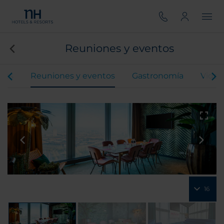
Reuniones y eventos
ones
Reuniones y eventos
Gastronomía
Video
16