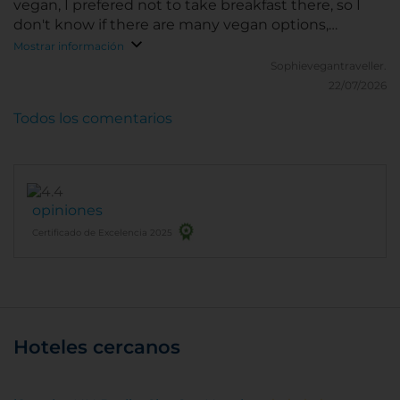
vegan, I prefered not to take breakfast there, so I
don't know if there are many vegan options,
because there are so many amazing restaurant
Mostrar información
around. It's also very close to the 100% Plant based
Sophievegantraveller.
Rewe shop.
22/07/2026
Todos los comentarios
opiniones
Certificado de Excelencia 2025
Hoteles cercanos