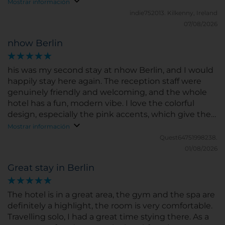
Mostrar información
indie752013.
Kilkenny, Ireland
07/08/2026
nhow Berlin
his was my second stay at nhow Berlin, and I would
happily stay here again. The reception staff were
genuinely friendly and welcoming, and the whole
hotel has a fun, modern vibe. I love the colorful
design, especially the pink accents, which give the
place a unique and youthful atmosphere. My room
Mostrar información
was spotless, the bed was comfortable, and the
Quest64751998238.
breakfast buffet had an excellent selection with
01/08/2026
something for everyone. The hotel is also
Great stay in Berlin
conveniently located, about a 10-minute walk from
the U-Bahn station, which was perfect for me since I
was getting around the city by public transport.
The hotel is in a great area, the gym and the spa are
Overall, I had a wonderful stay and can definitely
definitely a highlight, the room is very comfortable.
recommend nhow Berlin to anyone looking for a
Travelling solo, I had a great time stying there. As a
stylish and comfortable hotel in Berlin.