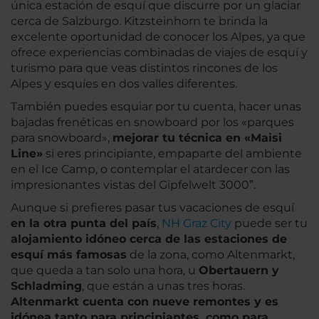
única estación de esquí que discurre por un glaciar
cerca de Salzburgo. Kitzsteinhorn te brinda la
excelente oportunidad de conocer los Alpes, ya que
ofrece experiencias combinadas de viajes de esquí y
turismo para que veas distintos rincones de los
Alpes y esquíes en dos valles diferentes.
También puedes esquiar por tu cuenta, hacer unas
bajadas frenéticas en snowboard por los «parques
para snowboard»,
mejorar tu técnica en «Maisi
Line»
si eres principiante, empaparte del ambiente
en el Ice Camp, o contemplar el atardecer con las
impresionantes vistas del Gipfelwelt 3000”.
Aunque si prefieres pasar tus vacaciones de esquí
en la otra punta del país
,
NH Graz City
puede ser tu
alojamiento idóneo cerca de las estaciones de
esquí más famosas
de la zona, como Altenmarkt,
que queda a tan solo una hora, u
Obertauern y
Schladming
, que están a unas tres horas.
Altenmarkt cuenta con nueve remontes y es
idónea tanto para principiantes, como para