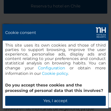
Reserva tu hotel en Chile
Cookie consent
This site uses its own cookies and those of third
parties to support browsing, improve the user
experience, personalise ads, display ads and
content relating to your preferences and conduct
statistical analysis on browsing habits. You can
change your
Configuration
or obtain more
information in our
Cookie policy
.
Vacaciones de esquí en Argentina
Do you accept these cookies and the
processing of personal data that this involves?
Prepárate para levantarte cada mañana con unas
vistas que quitan el hipo, tomarte un café, calzarte
Yes, I accept
las botas y los esquís y practicar tu actividad invernal
favorita en las montañas de Argentina, ya que