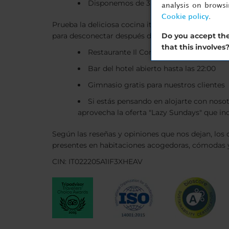
Disponemos de 3 pares de habitacion
analysis on brows
Cookie policy
.
Prueba la deliciosa cocina italiana y las especial
Do you accept the
para desconectar después de un día de trabajo o d
that this involves
Restaurante Il Concilio especializado en
Bar del hotel abierto hasta las 22:00
Gimnasio gratis para nuestros clientes
Si estás pensando en alojarte con noso
aprovecha la oferta "Lazy Sundays" que inc
Según las reseñas y opiniones que nos dejan, los 
presentes en habitaciones acogedoras, cómodas y 
CIN: IT022205A1IF3XHEAV