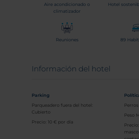
Aire acondicionado o
Hotel sostenib
climatizador
Reuniones
89 Habit
Información del hotel
Parking
Políti
Parqueadero fuera del hotel:
Perros
Cubierto
Peso M
Precio: 10 € por día
Precio
mascot
contac