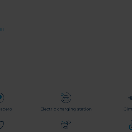
11
eadero
Electric charging station
Gim