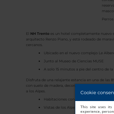
reserva
mascot
Perros
El
NH Trento
es un hotel completamente nuevo situ
arquitecto Renzo Piano, y está rodeado de maravillo
cercanos.
Ubicado en el nuevo complejo Le Alber
Junto al Museo de Ciencias MUSE
A solo 15 minutos a pie del centro de l
Disfruta de una relajante estancia en una de las 
con suelo de madera, decoración en tonos neutros 
a los Alpes.
Cookie consen
Habitaciones con decoración moderna 
Vistas de los Alpes desde las Junior Sui
This site uses it
experience, persona