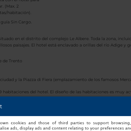
r. (Max. 2
as/habitación).
 guía Sin Cargo.
ado en el distrito del complejo Le Albere. Toda la zona, incluid
sos paisajes. El hotel está enclavado a orillas del río Adige y go
e de Trento
a ciudad y la Piazza di Fiera (emplazamiento de los famosos Mer
89 habitaciones del hotel. El diseño de las habitaciones es muy a
y enormes ventanales por los que entra la luz a raudales. Además
t
y actual
tes
s own cookies and those of third parties to support browsing
lise ads, display ads and content relating to your preferences and