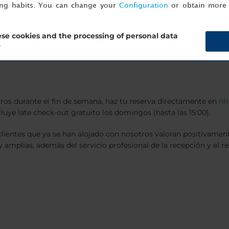
es comunicadas
ing habits. You can change your
Configuration
or obtain more 
idades regionales del restaurante. También puedes desayunar en el
se cookies and the processing of personal data
e turismo. Y, para no perder la forma física, tienes nuestro peq
?
 cocina Italiana
tros durante el fin de semana, haz tu reserva directamente en
nh
luye late check-out gratuito los domingos (hasta las 15:00).
clientes que ya se han alojado con nosotros valoran positivament
amplias, además del servicio profesional de la recepción y el re