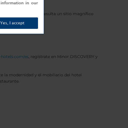
information in our
 hotel, y nuestro bar resulta un sitio magnífico
ueño gimnasio.
Yes, I accept
-hotels.com/es
, regístrate en Minor DISCOVERY y
e la modernidad y el mobiliario del hotel
staurante.