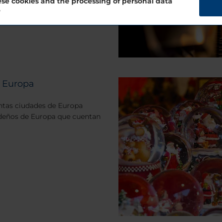
se cookies and the processing of personal data
?
e Europa
intas ciudades de Europa
ideños de Europa que cuentan