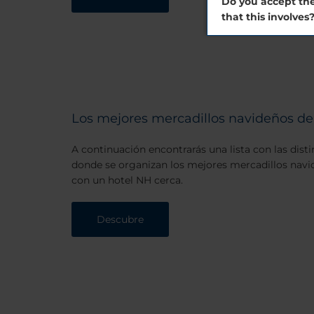
Do you accept the
that this involves
Los mejores mercadillos navideños d
A continuación encontrarás una lista con las dist
donde se organizan los mejores mercadillos nav
con un hotel NH cerca.
Descubre