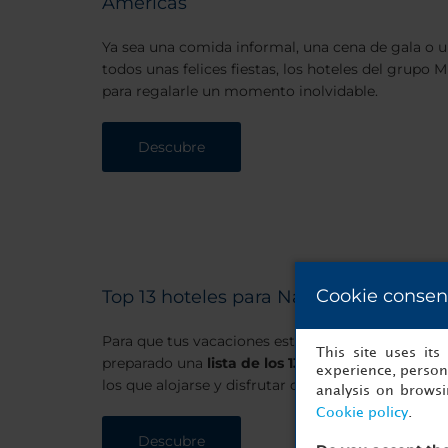
Americas
Ya sea una comida informal, una cena de gala o u
todos unas felices fiestas, los hoteles del grupo 
para regalarle un momento inolvidable.
Descubre
Cookie consen
Top 13 hoteles para Navidad y Fin de 
Para que tus vacaciones estén llenas de momento
This site uses it
preparado una
lista de los 13 mejores hoteles p
experience, persona
los que alojarse y disfrutar de estas fechas tan esp
analysis on brows
Cookie policy
.
Descubre