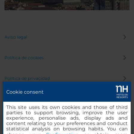
Aviso legal
Política de cookies
Política de privacidad
Cookie consent
Canal de denuncias
This site uses its own cookies and those of third
parties to support browsing, improve the user
experience, personalise ads, display ads and
content relating to your preferences and conduct
statistical analysis on browsing habits. You can