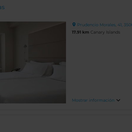
as
Prudencio Morales, 41, 350
17.91 km
Canary Islands
Mostrar información