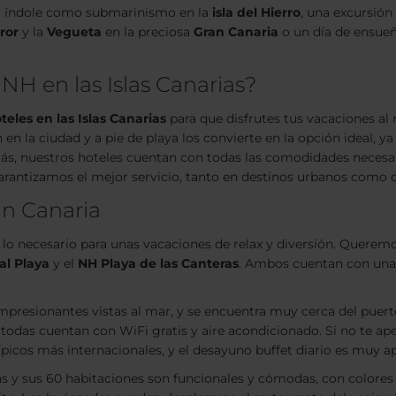
nta índole como submarinismo en la
isla del Hierro
, una excursión
ror
y la
Vegueta
en la preciosa
Gran Canaria
o un día de ensueñ
 NH en las Islas Canarias?
teles en las Islas Canarias
para que disfrutes tus vacaciones al
ón en la ciudad y a pie de playa los convierte en la opción ideal
ás, nuestros hoteles cuentan con todas las comodidades necesar
garantizamos el mejor servicio, tanto en destinos urbanos como 
an Canaria
o lo necesario para unas vacaciones de relax y diversión. Quere
al Playa
y el
NH Playa de las Canteras
. Ambos cuentan con una 
presionantes vistas al mar, y se encuentra muy cerca del puerto
das cuentan con WiFi gratis y aire acondicionado. Si no te apet
 típicos más internacionales, y el desayuno buffet diario es muy 
as y sus 60 habitaciones son funcionales y cómodas, con colores 