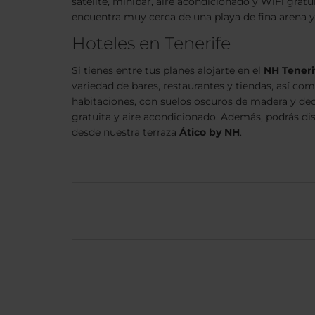
satélite, minibar, aire acondicionado y WiFi gratu
encuentra muy cerca de una playa de fina arena y 
Hoteles en Tenerife
Si tienes entre tus planes alojarte en el
NH Teneri
variedad de bares, restaurantes y tiendas, así co
habitaciones, con suelos oscuros de madera y dec
gratuita y aire acondicionado. Además, podrás di
desde nuestra terraza
Ático
by NH
.