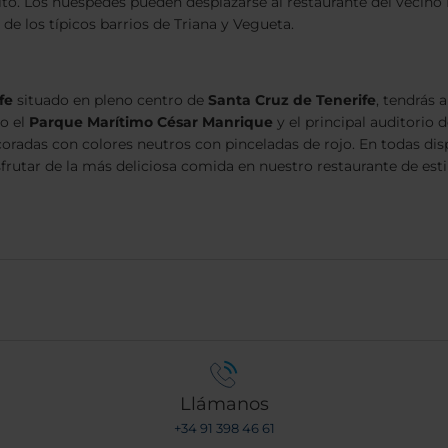
ito. Los huéspedes pueden desplazarse al restaurante del vecino N
de los típicos barrios de Triana y Vegueta.
fe
situado en pleno centro de
Santa Cruz de Tenerife
, tendrás
mo el
Parque Marítimo César Manrique
y el principal auditorio
oradas con colores neutros con pinceladas de rojo. En todas dis
sfrutar de la más deliciosa comida en nuestro restaurante de es
Llámanos
+34 91 398 46 61