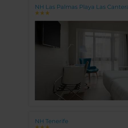
NH Las Palmas Playa Las Canter
NH Tenerife