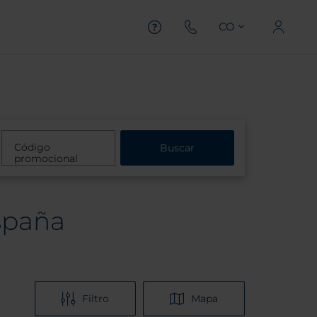
CO
Código
Buscar
promocional
España
Filtro
Mapa