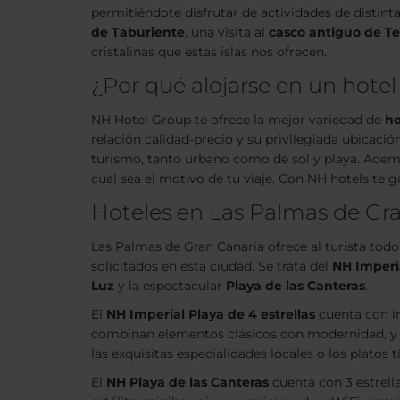
permitiéndote disfrutar de actividades de disti
de Taburiente
, una visita al
casco antiguo de Te
cristalinas que estas islas nos ofrecen.
¿Por qué alojarse en un hotel
NH Hotel Group te ofrece la mejor variedad de
ho
relación calidad-precio y su privilegiada ubicaci
turismo, tanto urbano como de sol y playa. Adem
cual sea el motivo de tu viaje. Con NH hotels te 
Hoteles en Las Palmas de Gr
Las Palmas de Gran Canaria ofrece al turista tod
solicitados en esta ciudad. Se trata del
NH Imperi
Luz
y la espectacular
Playa de las Canteras
.
El
NH Imperial Playa de 4 estrellas
cuenta con im
combinan elementos clásicos con modernidad, y to
las exquisitas especialidades locales o los platos
El
NH Playa de las Canteras
cuenta con 3 estrell