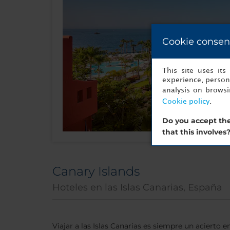
Cookie consen
This site uses it
experience, persona
analysis on brows
Cookie policy
.
Do you accept the
that this involves
Canary Islands
Hoteles en las Islas Canarias, España
Viajar a las Islas Canarias es siempre un acierto e