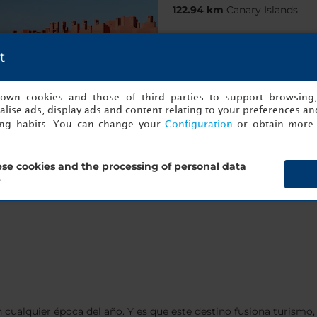
122.94 km
Canary Islands
t
s own cookies and those of third parties to support browsing
lise ads, display ads and content relating to your preferences and
ing habits. You can change your
Configuration
or obtain more 
se cookies and the processing of personal data
Mostrar información
?
n cualquier época del año. Y es que este destino fusiona turismo, 