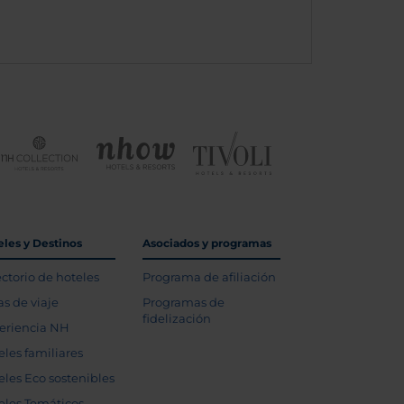
eles y Destinos
Asociados y programas
ectorio de hoteles
Programa de afiliación
as de viaje
Programas de
fidelización
eriencia NH
eles familiares
eles Eco sostenibles
eles Temáticos