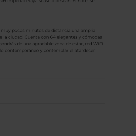
H Imperial Playa si así lo desean. El hotel se
 a muy pocos minutos de distancia una amplia
 de la ciudad. Cuenta con 64 elegantes y cómodas
pondrás de una agradable zona de estar, red WiFi
tilo contemporáneo y contemplar el atardecer