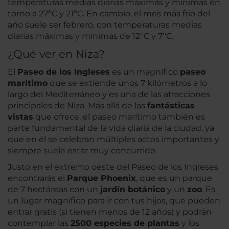
temperaturas medias diarias máximas y mínimas en
torno a 27ºC y 21ºC. En cambio, el mes más frío del
año suele ser febrero, con temperaturas medias
diarias máximas y mínimas de 12ºC y 7ºC.
¿Qué ver en Niza?
El
Paseo de los Ingleses
es un magnífico
paseo
marítimo
que se extiende unos 7 kilómetros a lo
largo del Mediterráneo y es una de las atracciones
principales de Niza. Más allá de las
fantásticas
vistas
que ofrece, el paseo marítimo también es
parte fundamental de la vida diaria de la ciudad, ya
que en él se celebran múltiples actos importantes y
siempre suele estar muy concurrido.
Justo en el extremo oeste del Paseo de los Ingleses
encontrarás el
Parque Phoenix
, que es un parque
de 7 hectáreas con un
jardín botánico
y un
zoo
. Es
un lugar magnífico para ir con tus hijos, que pueden
entrar gratis (si tienen menos de 12 años) y podrán
contemplar las
2500 especies de plantas
y los