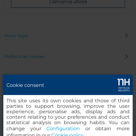
Llámanos ahora
Aviso legal
Política de cookies
Política de privacidad
Cookie consent
Canal de denuncias
This site uses its own cookies and those of third
parties to support browsing, improve the user
experience, personalise ads, display ads and
content relating to your preferences and conduct
statistical analysis on browsing habits. You can
change your
Configuration
or obtain more
information in our
Cookie policy
.