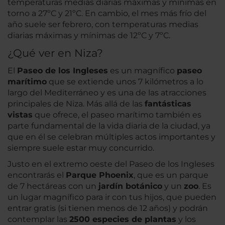
temperaturas medias diarias máximas y mínimas en
torno a 27ºC y 21ºC. En cambio, el mes más frío del
año suele ser febrero, con temperaturas medias
diarias máximas y mínimas de 12ºC y 7ºC.
¿Qué ver en Niza?
El
Paseo de los Ingleses
es un magnífico
paseo
marítimo
que se extiende unos 7 kilómetros a lo
largo del Mediterráneo y es una de las atracciones
principales de Niza. Más allá de las
fantásticas
vistas
que ofrece, el paseo marítimo también es
parte fundamental de la vida diaria de la ciudad, ya
que en él se celebran múltiples actos importantes y
siempre suele estar muy concurrido.
Justo en el extremo oeste del Paseo de los Ingleses
encontrarás el
Parque Phoenix
, que es un parque
de 7 hectáreas con un
jardín botánico
y un
zoo
. Es
un lugar magnífico para ir con tus hijos, que pueden
entrar gratis (si tienen menos de 12 años) y podrán
contemplar las
2500 especies de plantas
y los