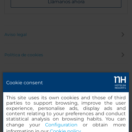
Llámanos ahora
Aviso legal
Política de cookies
Política de privacidad
Cookie consent
Canal de denuncias
This site uses its own cookies and those of third
parties to support browsing, improve the user
experience, personalise ads, display ads and
content relating to your preferences and conduct
statistical analysis on browsing habits. You can
change your
Configuration
or obtain more
information in our
Cookie policy
.