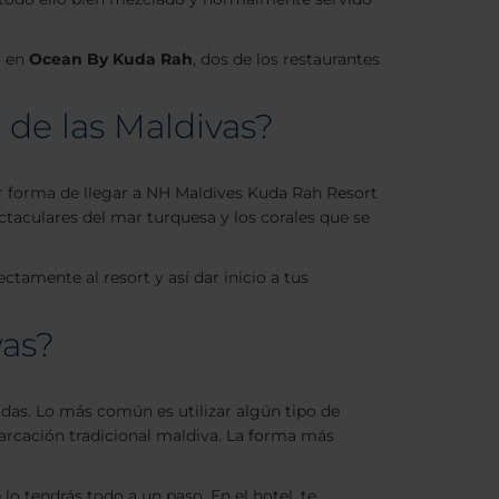
 en
Ocean By Kuda Rah
, dos de los restaurantes
r de las Maldivas?
or forma de llegar a NH Maldives Kuda Rah Resort
ectaculares del mar turquesa y los corales que se
ctamente al resort y así dar inicio a tus
vas?
adas. Lo más común es utilizar algún tipo de
rcación tradicional maldiva. La forma más
lo tendrás todo a un paso. En el hotel, te