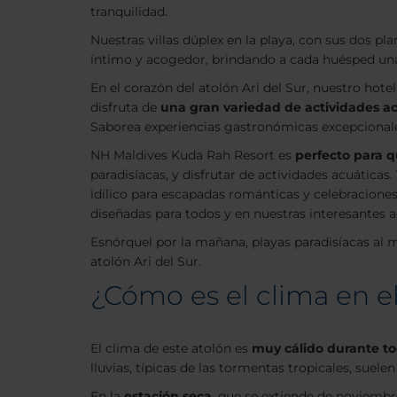
tranquilidad.
Nuestras villas dúplex en la playa, con sus dos p
íntimo y acogedor, brindando a cada huésped una 
En el corazón del atolón Ari del Sur, nuestro hotel
disfruta de
una gran variedad de actividades a
Saborea experiencias gastronómicas excepcionales
NH Maldives Kuda Rah Resort es
perfecto para q
paradisíacas, y disfrutar de actividades acuáticas
idílico para escapadas románticas y celebraciones
diseñadas para todos y en nuestras interesantes a
Esnórquel por la mañana, playas paradisíacas al me
atolón Ari del Sur.
¿Cómo es el clima en el
El clima de este atolón es
muy cálido durante to
lluvias, típicas de las tormentas tropicales, sue
En la
estación seca
, que se extiende de noviembre