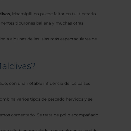
divas
, Maamigili no puede faltar en tu itinerario.
onentes tiburones ballena y muchas otras
bo a algunas de las islas más espectaculares de
Maldivas?
ado, con una notable influencia de los países
l combina varios tipos de pescado hervidos y se
mo hemos comentado. Se trata de pollo acompañado
e, todo ello bien mezclado y normalmente servido