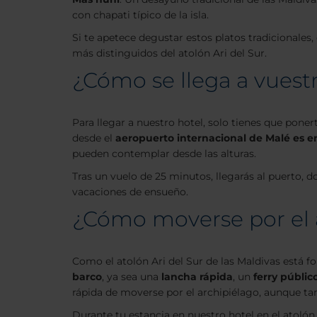
con chapati típico de la isla.
Si te apetece degustar estos platos tradicionale
más distinguidos del atolón Ari del Sur.
¿Cómo se llega a vuestr
Para llegar a nuestro hotel, solo tienes que pon
desde el
aeropuerto internacional de Malé es e
pueden contemplar desde las alturas.
Tras un vuelo de 25 minutos, llegarás al puerto, d
vacaciones de ensueño.
¿Cómo moverse por el a
Como el atolón Ari del Sur de las Maldivas está f
barco
, ya sea una
lancha rápida
, un
ferry públic
rápida de moverse por el archipiélago, aunque 
Durante tu estancia en nuestro hotel en el atolón 