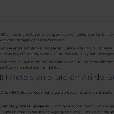
 Dhaal, se encuentra en el corazón del archipiélago de las Maldi
sas mantarrayas y tiburones ballena.
ur. Aunque ambos atolones comparten una belleza natural impresi
los resorts y el tamaño, siendo el sur más extenso y con un mayo
ciones en las que descubrir las Maldivas de mil maneras diferen
h Resort, en el atolón Ari del Sur.
H Hotels en el atolón Ari del S
 En NH Maldives Kuda Rah, nuestro lujoso refugio en el atolón Ar
n
piscina y jacuzzi privados
. Disfruta de acceso directo a las me
 techos de madera natural de Kajang. Lo que realmente distingue 