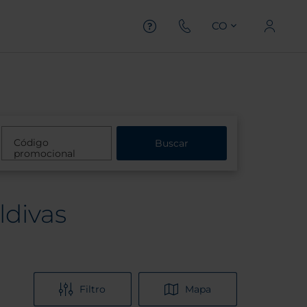
CO
Código
Buscar
promocional
ldivas
Filtro
Mapa