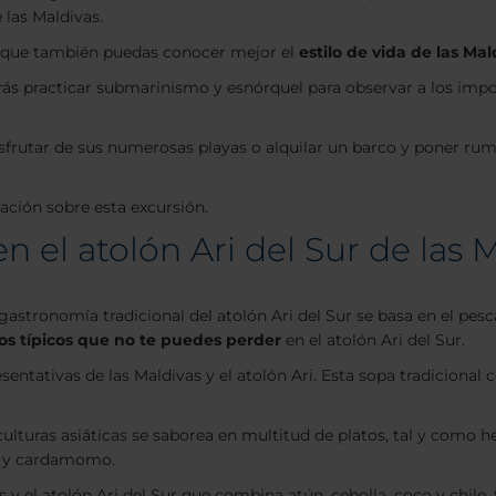
 las Maldivas.
la que también puedas conocer mejor el
estilo de vida de las Mal
rás practicar submarinismo y esnórquel para observar a los imp
isfrutar de sus numerosas playas o alquilar un barco y poner rum
ción sobre esta excursión.
el atolón Ari del Sur de las 
gastronomía tradicional del atolón Ari del Sur se basa en el pesc
os típicos que no te puedes perder
en el atolón Ari del Sur.
esentativas de las Maldivas y el atolón Ari. Esta sopa tradiciona
as culturas asiáticas se saborea en multitud de platos, tal y co
ry y cardamomo.
as y el atolón Ari del Sur que combina atún, cebolla, coco y chil