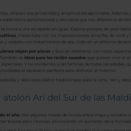
lantas, ofrecen una privacidad y amplitud excepcionales. Además
experiencia personalizada y exclusiva que nos diferencia de otro
 te invita a una escapada sin igual. Explora paisajes de gran bell
cuáticas
, maravíllate con los impresionantes arrecifes de coral y
 y relájate con tratamientos de spa, todo en un entorno de pur
uienes viajan por placer
y buscan deleitarse con vistas espectacu
. También es
ideal para los recién casados
que quieran vivir el 
 especiales. Y no olvidemos a las familias de todas las edades, q
ctividades el escenario perfecto para disfrutar al máximo.
diodía y deliciosos platos tradicionales para la cena. Ven y desc
 atolón Ari del Sur de las Mald
do el año
, con algunos meses de lluvias entre mayo y octubre 
len ser breves pero intensas, provocando un aumento de la humed
 a abril, hay pocas lluvias, aunque es posible que caiga algún ch