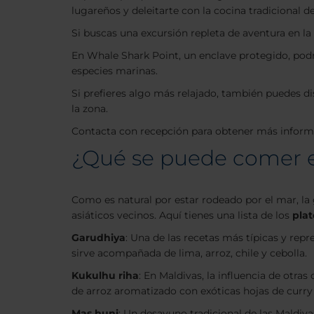
lugareños y deleitarte con la cocina tradicional de
Si buscas una excursión repleta de aventura en 
En Whale Shark Point, un enclave protegido, pod
especies marinas.
Si prefieres algo más relajado, también puedes d
la zona.
Contacta con recepción para obtener más informa
¿Qué se puede comer en 
Como es natural por estar rodeado por el mar, la 
asiáticos vecinos. Aquí tienes una lista de los
plat
Garudhiya
: Una de las recetas más típicas y repr
sirve acompañada de lima, arroz, chile y cebolla.
Kukulhu riha
: En Maldivas, la influencia de otr
de arroz aromatizado con exóticas hojas de cur
Mas huni
: Un desayuno tradicional de las Maldiv