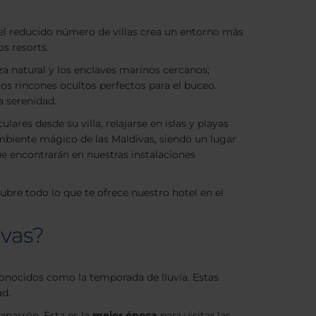
, el reducido número de villas crea un entorno más
s resorts.
eza natural y los enclaves marinos cercanos;
 los rincones ocultos perfectos para el buceo.
a serenidad.
lares desde su villa, relajarse en islas y playas
ambiente mágico de las Maldivas, siendo un lugar
ue encontrarán en nuestras instalaciones
ubre todo lo que te ofrece nuestro hotel en el
ivas?
conocidos como la temporada de lluvia. Estas
ad.
aparrón. Esta es la
mejor época
para visitar las