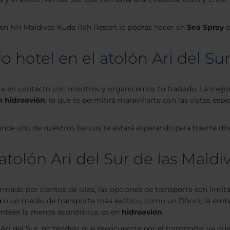
s, en NH Maldives Kuda Rah Resort lo podrás hacer en
Sea Spray
o
o hotel en el atolón Ari del Su
erte en contacto con nosotros y organicemos tu traslado. La mej
n hidroavión
, lo que te permitirá maravillarte con las vistas esp
onde uno de nuestros barcos te estará esperando para traerte dire
tolón Ari del Sur de las Maldi
ormado por cientos de islas, las opciones de transporte son limit
o
o un medio de transporte más exótico, como un Dhoni, la emba
también la menos económica, es en
hidroavión
.
Ari del Sur, no tendrás que preocuparte por el transporte, ya que 