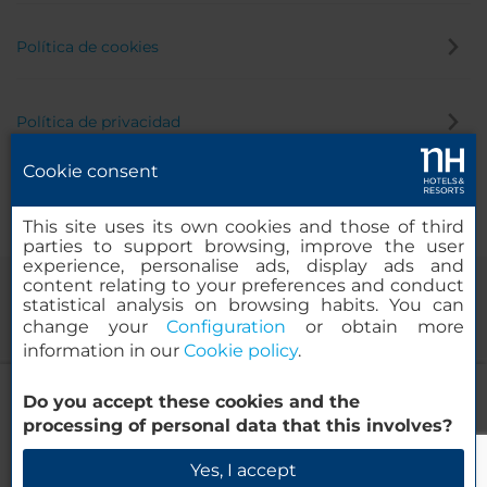
Política de cookies
Política de privacidad
Cookie consent
Canal de denuncias
This site uses its own cookies and those of third
parties to support browsing, improve the user
experience, personalise ads, display ads and
content relating to your preferences and conduct
statistical analysis on browsing habits. You can
change your
Configuration
or obtain more
information in our
Cookie policy
.
NH Maldives Kuda Rah Resort
Do you accept these cookies and the
© 2000-2026 MINOR HOTELS EUROPE & AMERICAS Santa Engracia,
processing of personal data that this involves?
120. 28003 Madrid, España
Verificar disponibilidad
Yes, I accept