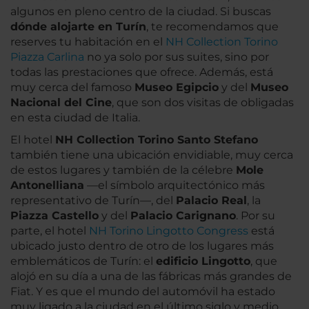
algunos en pleno centro de la ciudad. Si buscas
dónde alojarte en Turín
, te recomendamos que
reserves tu habitación en el
NH Collection Torino
Piazza Carlina
no ya solo por sus suites, sino por
todas las prestaciones que ofrece. Además, está
muy cerca del famoso
Museo Egipcio
y del
Museo
Nacional del Cine
, que son dos visitas de obligadas
en esta ciudad de Italia.
El hotel
NH Collection Torino Santo Stefano
también tiene una ubicación envidiable, muy cerca
de estos lugares y también de la célebre
Mole
Antonelliana
—el símbolo arquitectónico más
representativo de Turín—, del
Palacio Real
, la
Piazza Castello
y del
Palacio Carignano
. Por su
parte, el hotel
NH Torino Lingotto Congress
está
ubicado justo dentro de otro de los lugares más
emblemáticos de Turín: el
edificio Lingotto
, que
alojó en su día a una de las fábricas más grandes de
Fiat. Y es que el mundo del automóvil ha estado
muy ligado a la ciudad en el último siglo y medio,