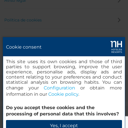
Aviso legal
Política de cookies
Política de privacidad
Cookie consent
Canal de denuncias
This site uses its own cookies and those of third
parties to support browsing, improve the user
experience, personalise ads, display ads and
content relating to your preferences and conduct
statistical analysis on browsing habits. You can
change your
Configuration
or obtain more
information in our
Cookie policy
.
Do you accept these cookies and the
processing of personal data that this involves?
© 2000-2026 MINOR HOTELS EUROPE & AMERICAS Santa Engracia,
120. 28003 Madrid, España
Yes, I accept