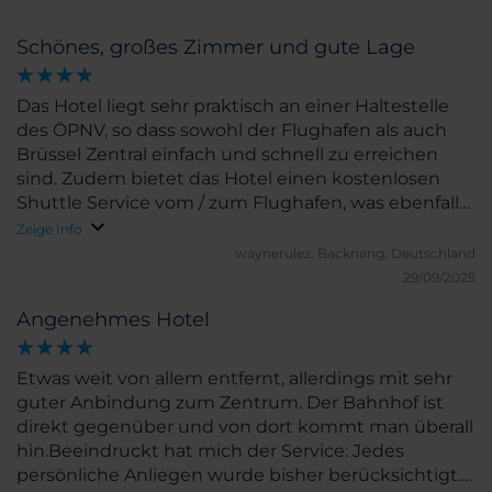
Schönes, großes Zimmer und gute Lage
Das Hotel liegt sehr praktisch an einer Haltestelle
des ÖPNV, so dass sowohl der Flughafen als auch
Brüssel Zentral einfach und schnell zu erreichen
sind. Zudem bietet das Hotel einen kostenlosen
Shuttle Service vom / zum Flughafen, was ebenfalls
super ist. Lediglich die Größe des Shuttles sorgt
Zeige Info
dafür, dass nicht immer genügend Plätze verfügbar
waynerulez.
Backnang, Deutschland
sind. Die Mitarbeiter waren allesamt freundlich
29/09/2025
(Rezeption, Bar, Frühstück). Alles in allem war der
Angenehmes Hotel
Aufenthalt gut und ich würde wieder kommen.
Jedoch gibt es Verbesserungsbedarf: - In der
Dusche lagen Haare von der Person, die vor mir das
Etwas weit von allem entfernt, allerdings mit sehr
Zimmer hatte. Daher 2 Sterne Abzug für die
guter Anbindung zum Zentrum. Der Bahnhof ist
Sauberkeit, der Rest war alles in Ordnung. - Das
direkt gegenüber und von dort kommt man überall
Frühstück finde ich zu teuer für das, was geboten
hin.Beeindruckt hat mich der Service: Jedes
wird (und der Kaffee war für mich persönlich
persönliche Anliegen wurde bisher berücksichtigt.