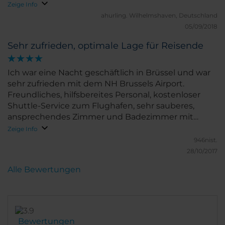
ungenießbar). Daher auch hier 2 Sterne Abzug.
Allerdings ist es mir ein Rätsel, warum es auf den
Zeige Info
Trotz dieser zwei negativen Punkte war ich
Zimmern keine Klobürsten gibt?!
ahurling.
Wilhelmshaven, Deutschland
insgesamt sehr zufrieden.
05/09/2018
Sehr zufrieden, optimale Lage für Reisende
Ich war eine Nacht geschäftlich in Brüssel und war
sehr zufrieden mit dem NH Brussels Airport.
Freundliches, hilfsbereites Personal, kostenloser
Shuttle-Service zum Flughafen, sehr sauberes,
ansprechendes Zimmer und Badezimmer mit
Wanne und Dusche. Parkmöglichkeiten sind o.k.
Zeige Info
Die Lage direkt am Bahnhof ist ein weiteres Plus.
946nist.
Kostenloses WLAN ist vorhanden. Manko: Das
28/10/2017
Frühstück ist mit 24 Euro recht teuer und bietet für
Alle Bewertungen
den Preis nur Standard, so finde ich.
Bewertungen