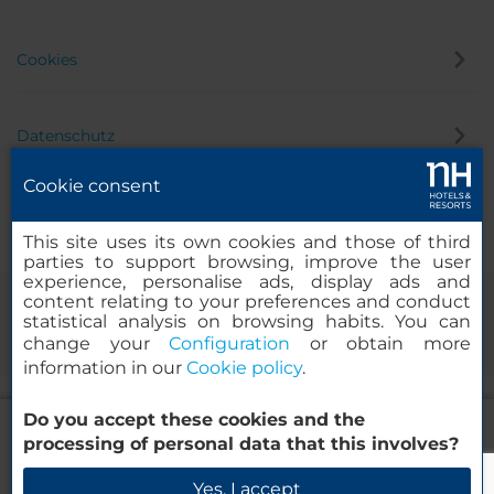
Cookies
Datenschutz
Cookie consent
Hinweisgeber
This site uses its own cookies and those of third
parties to support browsing, improve the user
experience, personalise ads, display ads and
content relating to your preferences and conduct
statistical analysis on browsing habits. You can
change your
Configuration
or obtain more
information in our
Cookie policy
.
Do you accept these cookies and the
NH Cali Boulevard del Río
© 2000 – 2026 MINOR HOTELS EUROPE & AMERICAS Santa Engracia
processing of personal data that this involves?
120. 28003 Madrid, Spanien
Verfügbarkeit prüfen
Yes, I accept