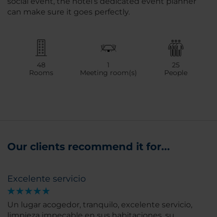
social event, the hotel’s dedicated event planner
can make sure it goes perfectly.
48
1
25
Rooms
Meeting room(s)
People
Our clients recommend it for...
Excelente servicio
Un lugar acogedor, tranquilo, excelente servicio,
limpieza impecable en sus habitaciones, su