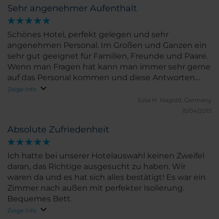
Sehr angenehmer Aufenthalt
Schönes Hotel, perfekt gelegen und sehr
angenehmen Personal. Im Großen und Ganzen ein
sehr gut geeignet für Familien, Freunde und Paare.
Wenn man Fragen hat kann man immer sehr gerne
auf das Personal kommen und diese Antworten
einem sehr freundlich. Als Familie haben wir die
Zeige Info
schöne Lage nahe des Parkes Retiro und des
Julia H.
Nagold, Germany
Museum Prados sehr genossen
15/04/2015
Absolute Zufriedenheit
Ich hatte bei unserer Hotelauswahl keinen Zweifel
daran, das Richtige ausgesucht zu haben. Wir
waren da und es hat sich alles bestätigt! Es war ein
Zimmer nach außen mit perfekter Isolierung.
Bequemes Bett.
Zeige Info