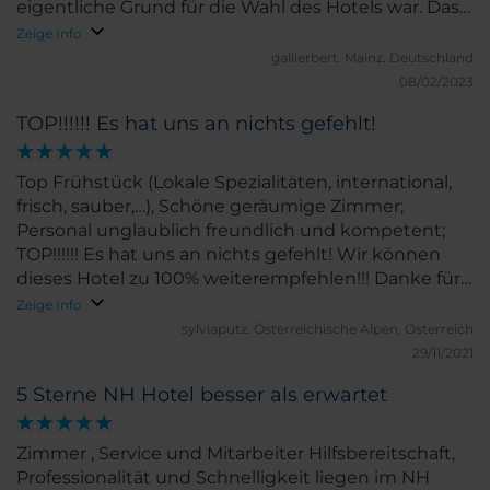
eigentliche Grund für die Wahl des Hotels war. Das
Personal verdient ein extra Lob! Einziger
Zeige Info
Wermutstropfen: Air Condition nicht weniger als
gallierbert.
Mainz, Deutschland
22°C regelbar - uns war nachts schlicht zu "warm",
08/02/2023
so dass die Schlafqualität litt. Prinzipiell kann ich das
TOP!!!!!! Es hat uns an nichts gefehlt!
Hotel aber empfehlen und würden es wieder
wählen.
Top Frühstück (Lokale Spezialitäten, international,
frisch, sauber,…), Schöne geräumige Zimmer;
Personal unglaublich freundlich und kompetent;
TOP!!!!!! Es hat uns an nichts gefehlt! Wir können
dieses Hotel zu 100% weiterempfehlen!!! Danke für
den tollen Aufenthalt!
Zeige Info
sylviaputz.
Österreichische Alpen, Österreich
29/11/2021
5 Sterne NH Hotel besser als erwartet
Zimmer , Service und Mitarbeiter Hilfsbereitschaft,
Professionalität und Schnelligkeit liegen im NH