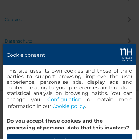
Cookies
Datenschutz
Cookie consent
Hinweisgeber
This site uses its own cookies and those of third
parties to support browsing, improve the user
experience, personalise ads, display ads and
content relating to your preferences and conduct
statistical analysis on browsing habits. You can
change your
Configuration
or obtain more
information in our
Cookie policy
.
NH Collection Madrid Paseo del Prado
Do you accept these cookies and the
© 2000 – 2026 MINOR HOTELS EUROPE & AMERICAS Santa Engracia
processing of personal data that this involves?
120. 28003 Madrid, Spanien