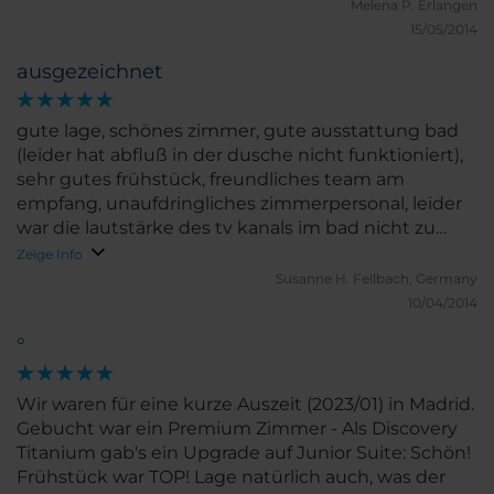
Melena P.
Erlangen
15/05/2014
ausgezeichnet
gute lage, schönes zimmer, gute ausstattung bad
(leider hat abfluß in der dusche nicht funktioniert),
sehr gutes frühstück, freundliches team am
empfang, unaufdringliches zimmerpersonal, leider
war die lautstärke des tv kanals im bad nicht zu
regulieren.
Zeige Info
Susanne H.
Fellbach, Germany
10/04/2014
°
Wir waren für eine kurze Auszeit (2023/01) in Madrid.
Gebucht war ein Premium Zimmer - Als Discovery
Titanium gab's ein Upgrade auf Junior Suite: Schön!
Frühstück war TOP! Lage natürlich auch, was der