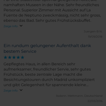
namhaften Museen in der Nähe. Sehr freundliches
Personal. Superior Zimmer mit Aussicht auf La
Fuente de Neptuno zweckmässig, nicht sehr gross,
ebenso das Bad. Sehr gutes Frühstücksbuffet.
Zeige Info
Juergen-B N.
19/09/2018
Ein rundum gelungener Aufenthalt dank
bestem Service
Gepflegtes Haus, in allen Bereich sehr
aufmerksamer, freundlicher Servie, sehr gutes
Frühstück, beste zentrale Lage macht die
Besichtungstouren durch Madrid unkompliziert
und gibt Gelegenheit für spannende kleine
Entdeckungen "um die Ecke"
Zeige Info
lisdann.
Mettmann, Deutschland
22/03/2016