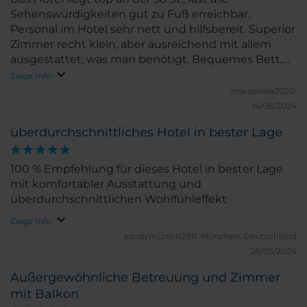
Sehenswürdigkeiten gut zu Fuß erreichbar.
Personal im Hotel sehr nett und hilfsbereit. Superior
Zimmer recht klein, aber ausreichend mit allem
ausgestattet, was man benötigt. Bequemes Bett,
zwei unterschiedlich große Kissen zur Auswahl.
Zeige Info
Pflegeprodukte im Bad vorhanden. Sauber, jeden
marzenala2020.
Tag Zimmerreinigung. Kaffee, Tee, Wasser jeden Tag
14/08/2024
neu im Zimmer. Guter Italiener im Hotel vorhanden.
überdurchschnittliches Hotel in bester Lage
100 % Empfehlung für dieses Hotel in bester Lage
mit komfortabler Ausstattung und
überdurchschnittlichen Wohlfühleffekt
Zeige Info
sandymunich2811.
München, Deutschland
28/05/2024
Außergewöhnliche Betreuung und Zimmer
mit Balkon