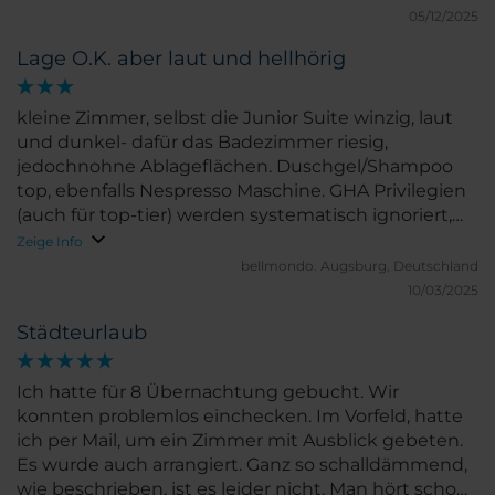
05/12/2025
Lage O.K. aber laut und hellhörig
kleine Zimmer, selbst die Junior Suite winzig, laut
und dunkel- dafür das Badezimmer riesig,
jedochnohne Ablageflächen. Duschgel/Shampoo
top, ebenfalls Nespresso Maschine. GHA Privilegien
(auch für top-tier) werden systematisch ignoriert,
Upgrades gibt es generell nicht.
Zeige Info
bellmondo.
Augsburg, Deutschland
10/03/2025
Städteurlaub
Ich hatte für 8 Übernachtung gebucht. Wir
konnten problemlos einchecken. Im Vorfeld, hatte
ich per Mail, um ein Zimmer mit Ausblick gebeten.
Es wurde auch arrangiert. Ganz so schalldämmend,
wie beschrieben, ist es leider nicht. Man hört schon