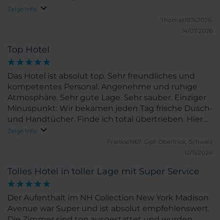
den Autolärm, von der Straße. Aber man hat ja
Zeige Info
Ohrenstöpsel. Ansonsten konnte man alles gut
Thomas19742026.
fußläufig erreichen.
14/07/2026
Top Hotel
Das Hotel ist absolut top. Sehr freundliches und
kompetentes Personal. Angenehme und ruhige
Atmosphäre. Sehr gute Lage. Sehr sauber. Einziger
Minuspunkt: Wir bekamen jeden Tag frische Dusch-
und Handtücher. Finde ich total übertrieben. Hier
fehlt der Unweltgedanke. Ist aber gerade der
Zeige Info
einzige Minuspunkt.
Frankie1967.
Gipf-Oberfrick, Schweiz
12/11/2024
Tolles Hotel in toller Lage mit Super Service
Der Aufenthalt im NH Collection New York Madison
Avenue war Super und ist absolut empfehlenswert.
Die Zimmer sind top ausgestattet und wurden