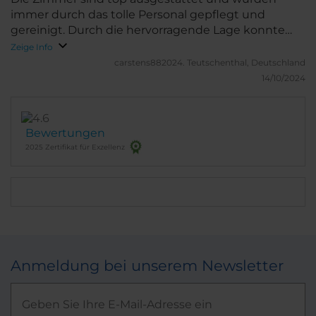
immer durch das tolle Personal gepflegt und
gereinigt. Durch die hervorragende Lage konnte
man sehr viel zu Fuß erreichen. Wir fühlten uns sehr
Zeige Info
wohl und wenn wir wieder mal in der Stadt die
carstens882024.
Teutschenthal, Deutschland
niemals schläft sind, wird das Hotel unsere 1. Wahl
14/10/2024
sein.
Bewertungen
2025 Zertifikat für Exzellenz
Anmeldung bei unserem Newsletter