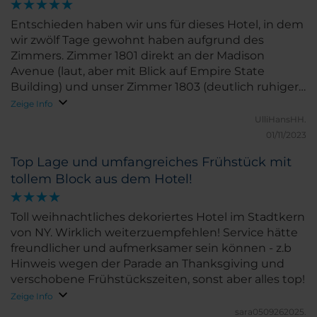
Entschieden haben wir uns für dieses Hotel, in dem
wir zwölf Tage gewohnt haben aufgrund des
Zimmers. Zimmer 1801 direkt an der Madison
Avenue (laut, aber mit Blick auf Empire State
Building) und unser Zimmer 1803 (deutlich ruhiger,
mit weiten Blick Richtung Osten) verfügen beide
Zeige Info
über einen sehr großen Balkon. Nicht nur dieses
UlliHansHH.
Zimmer, sondern auch der sehr persönliche Service
01/11/2023
haben uns sehr überzeugt. Preis-Leistungs-
Top Lage und umfangreiches Frühstück mit
Verhältnis für New Yorker Verhältnisse
tollem Block aus dem Hotel!
ungewöhnlich gut. Rechtzeitig buchen!
Toll weihnachtliches dekoriertes Hotel im Stadtkern
von NY. Wirklich weiterzuempfehlen! Service hätte
freundlicher und aufmerksamer sein können - z.b
Hinweis wegen der Parade an Thanksgiving und
verschobene Frühstückszeiten, sonst aber alles top!
Zeige Info
sara0509262025.