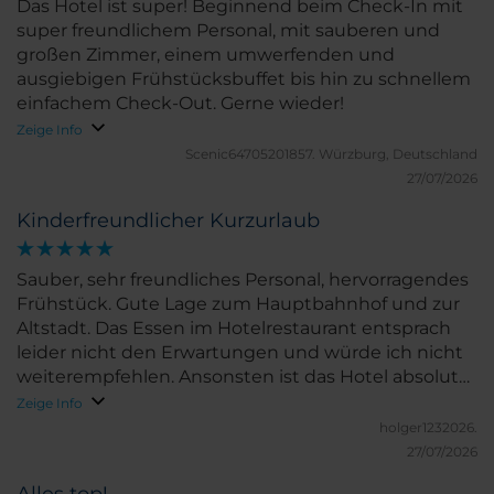
Das Hotel ist super! Beginnend beim Check-In mit
super freundlichem Personal, mit sauberen und
großen Zimmer, einem umwerfenden und
ausgiebigen Frühstücksbuffet bis hin zu schnellem
einfachem Check-Out. Gerne wieder!
Zeige Info
Scenic64705201857.
Würzburg, Deutschland
27/07/2026
Kinderfreundlicher Kurzurlaub
Sauber, sehr freundliches Personal, hervorragendes
Frühstück. Gute Lage zum Hauptbahnhof und zur
Altstadt. Das Essen im Hotelrestaurant entsprach
leider nicht den Erwartungen und würde ich nicht
weiterempfehlen. Ansonsten ist das Hotel absolut
empfehlenswert, gerade auch mit Kindern.
Zeige Info
holger1232026.
27/07/2026