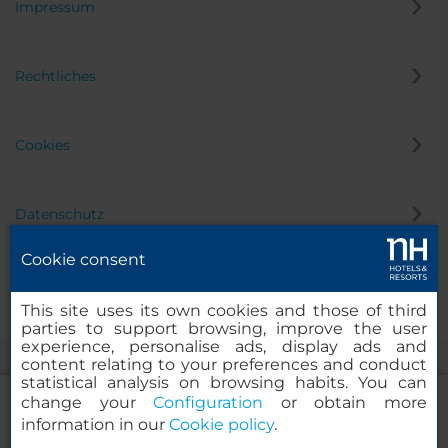
Impressum
Rechtliches
Cookies
Datenschutz
Cookie consent
Hinweisgeber
This site uses its own cookies and those of third
parties to support browsing, improve the user
experience, personalise ads, display ads and
content relating to your preferences and conduct
statistical analysis on browsing habits. You can
change your
Configuration
or obtain more
information in our
Cookie policy
.