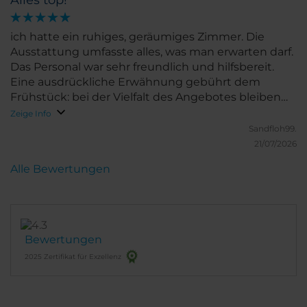
Alles top!
ich hatte ein ruhiges, geräumiges Zimmer. Die
Ausstattung umfasste alles, was man erwarten darf.
Das Personal war sehr freundlich und hilfsbereit.
Eine ausdrückliche Erwähnung gebührt dem
Frühstück: bei der Vielfalt des Angebotes bleiben
wirklich keine Wünsche offen
Zeige Info
Sandfloh99.
21/07/2026
Alle Bewertungen
Bewertungen
2025 Zertifikat für Exzellenz