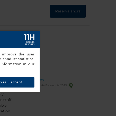
Reserva ahora
, improve the user
 conduct statistical
information in our
opiniones
Yes, I accept
Certificado de Excelencia 2025
f my
ly
e staff
ibly
cation