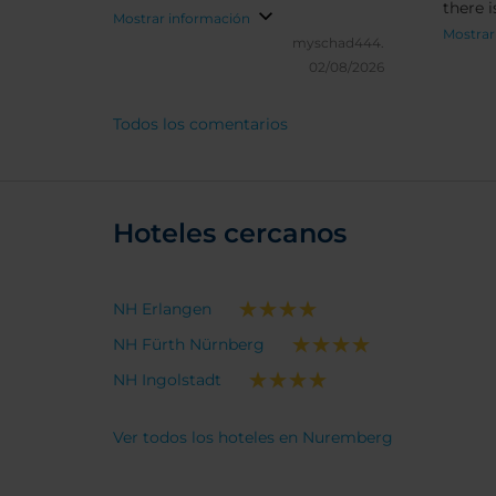
there i
Mostrar información
also ac
Mostrar
myschad444.
means 
02/08/2026
open a 
helpful
Todos los comentarios
Notewo
minute
ten min
minute
Hoteles cercanos
where 
river.
NH Erlangen
NH Fürth Nürnberg
NH Ingolstadt
Ver todos los hoteles en Nuremberg