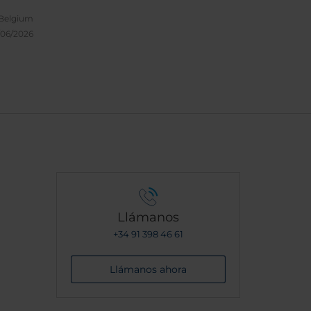
,
ic
 Belgium
by,
/06/2026
in!
the
so I
 trust
0. You
ing
Llámanos
+34 91 398 46 61
Llámanos ahora