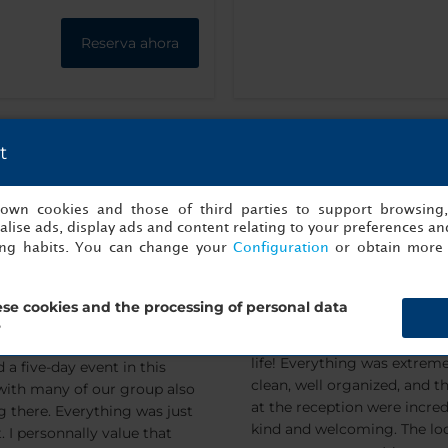
Reserva ahora
t
ecomiendan:
s own cookies and those of third parties to support browsing
lise ads, display ads and content relating to your preferences and
ing habits. You can change your
Configuration
or obtain more 
ondition and active
Alejna
se cookies and the processing of personal data
laation
?
The best hotel experience o
life! Everything was extreme
 a five-day event in this
clean, well organized, and th
 with many of our group also
at the reception were incred
g there. Everything was just
kind and welcoming. The lo
. I personnally value that