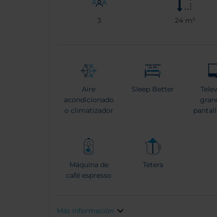
3
24 m²
Aire
Sleep Better
Tele
acondicionado
gran
o climatizador
pantal
Máquina de
Tetera
café espresso
Más información