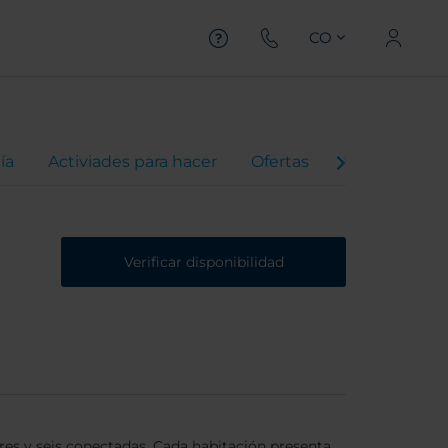
CO
ía
Activiades para hacer
Ofertas
Virtual Tour
Verificar disponibilidad
res y seis conectadas. Cada habitación presenta