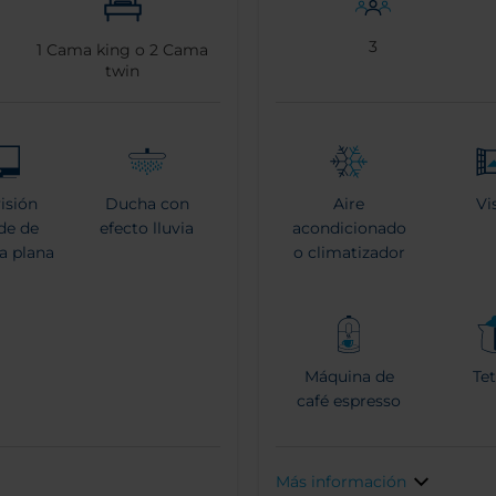
3
1
Cama king o
2
Cama
twin
visión
Ducha con
Aire
Vi
de de
efecto lluvia
acondicionado
la plana
o climatizador
Máquina de
Tet
café espresso
Más información