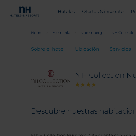
Hoteles
Ofertas & inspírate
Pr
Home
Alemania
Nuremberg
NH Collectio
Sobre el hotel
Ubicación
Servicios
NH Collection Nü
Descubre nuestras habitacion
El NH Collection Nürnberg City cuenta con 244 ha