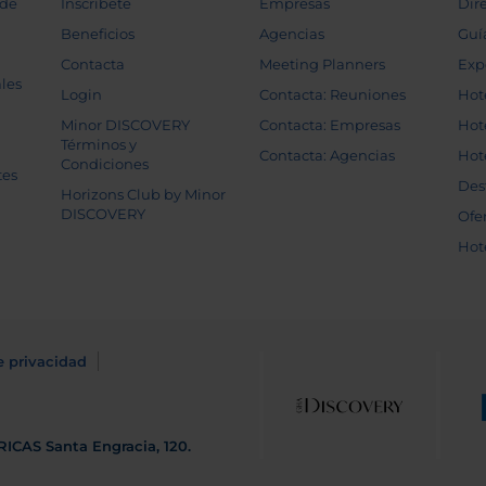
 de
Inscríbete
Empresas
Dir
Beneficios
Agencias
Guí
Contacta
Meeting Planners
Exp
les
Login
Contacta: Reuniones
Hot
Minor DISCOVERY
Contacta: Empresas
Hot
Términos y
Contacta: Agencias
Hot
Condiciones
tes
Des
Horizons Club by Minor
DISCOVERY
Ofe
Hot
e privacidad
RICAS
Santa Engracia, 120.