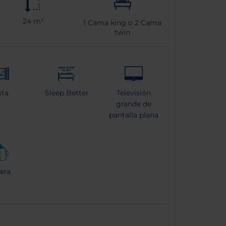
24 m²
1
Cama king o
2
Cama
twin
sta
Sleep Better
Televisión
grande de
pantalla plana
era