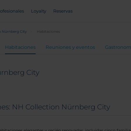
ofesionales
Loyalty
Reservas
n Nürnberg City
Habitaciones
Habitaciones
Reuniones y eventos
Gastronom
rnberg City
es: NH Collection Nürnberg City
bitaciones elegantes y recién renovadas, incluidas cinco familia