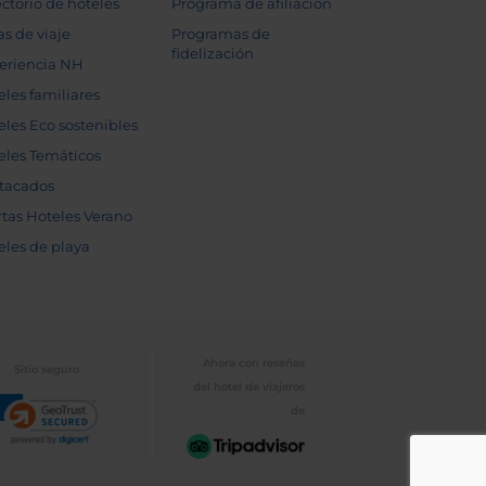
ectorio de hoteles
Programa de afiliación
as de viaje
Programas de
fidelización
eriencia NH
eles familiares
eles Eco sostenibles
eles Temáticos
tacados
rtas Hoteles Verano
eles de playa
Ahora con reseñas
Sitio seguro
del hotel de viajeros
de