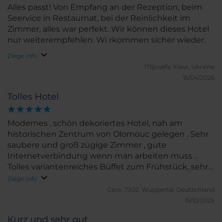
Alles passt! Von Empfang an der Rezeption, beim
Seervice in Restaurnat, bei der Reinlichkeit im
Zimmer, alles war perfekt. Wir können dieses Hotel
nur weiterempfehlen. Wi rkommen sicher wieder.
Zeige Info
176josefa.
Kiew, Ukraine
15/04/2026
Tolles Hotel
Modernes , schön dekoriertes Hotel, nah am
historischen Zentrum von Olomouc gelegen . Sehr
saubere und groß zügige Zimmer , gute
Internetverbindung wenn man arbeiten muss .
Tolles variantenreiches Büffet zum Frühstück, sehr
freundliches Hotelpersonal . Jederzeit gerne wieder
Zeige Info
Caro_7302.
Wuppertal, Deutschland
15/10/2025
Kurz und sehr gut