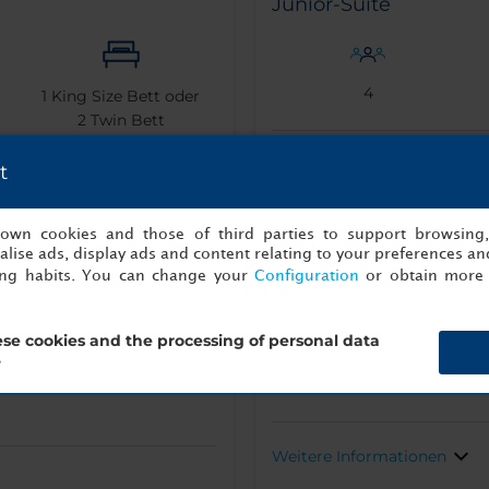
Junior-Suite
4
1
King Size Bett oder
2
Twin Bett
t
Klimaanlage /
Regen
s own cookies and those of third parties to support browsing
o Coffee
Wasserkocher
Klimatisierung
lise ads, display ads and content relating to your preferences and
ing habits. You can change your
Configuration
or obtain more 
hine
se cookies and the processing of personal data
?
Bademantel
Weitere Informationen