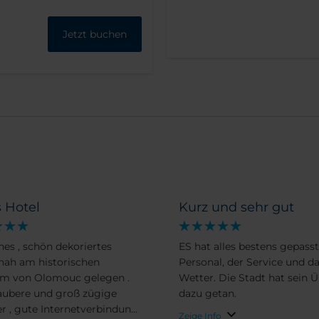
Jetzt buchen
s Hotel
Kurz und sehr gut
es , schön dekoriertes
ES hat alles bestens gepasst
 nah am historischen
Personal, der Service und d
m von Olomouc gelegen .
Wetter. Die Stadt hat sein 
aubere und groß zügige
dazu getan.
 , gute Internetverbindung
Zeige Info