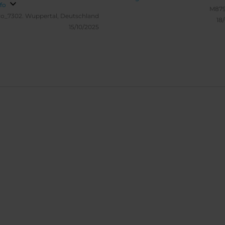
an arbeiten muss . Tolles
nfo
M879
eiches Büffet zum
ro_7302.
Wuppertal, Deutschland
18
ück, sehr freundliches
15/10/2025
ersonal . Jederzeit gerne