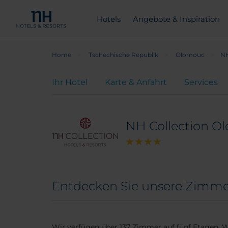
Hotels
Angebote & Inspiration
Home
Tschechische Republik
Olomouc
NH
Ihr Hotel
Karte & Anfahrt
Services
NH Collection O
Entdecken Sie unsere Zimme
Wir verfügen über 137 Zimmer auf fünf Etagen. 