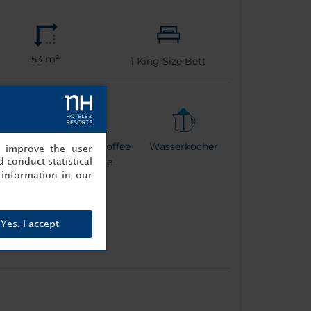
53 m²
1
King Size Bett
dusche
Espresso Coffee
Wasserkocher
, improve the user
Machine
 conduct statistical
information in our
Yes, I accept