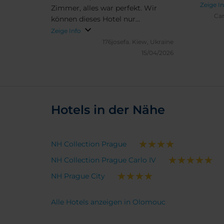
wenn m
Zeige I
Zimmer, alles war perfekt. Wir
variantenr
Ca
können dieses Hotel nur
Frühst
weiterempfehlen. Wi rkommen
Zeige Info
Hotelp
sicher wieder.
176josefa.
Kiew, Ukraine
wieder
15/04/2026
Hotels in der Nähe
NH Collection Prague
NH Collection Prague Carlo IV
NH Prague City
Alle Hotels anzeigen in Olomouc