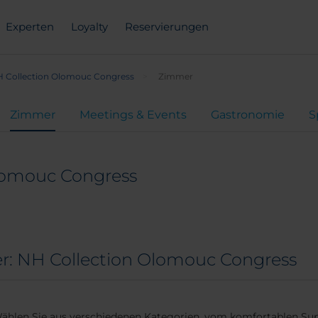
Experten
Loyalty
Reservierungen
 Collection Olomouc Congress
Zimmer
Zimmer
Meetings & Events
Gastronomie
S
lomouc Congress
r: NH Collection Olomouc Congress
Wählen Sie aus verschiedenen Kategorien, vom komfortablen Sup