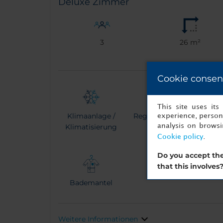
Deluxe Zimmer
3
26 m²
Cookie consen
This site uses it
Klimaanlage /
Regendusche
Espress
experience, persona
analysis on brows
Klimatisierung
Mac
Cookie policy
.
Do you accept the
that this involves
Bademantel
Weitere Informationen