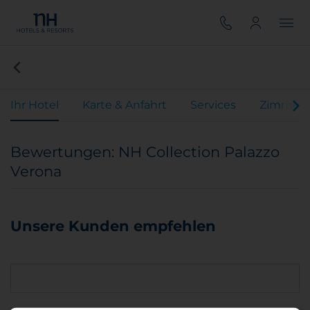
Ihr Hotel
Karte & Anfahrt
Services
Zimmer
Bewertungen: NH Collection Palazzo
Verona
Unsere Kunden empfehlen