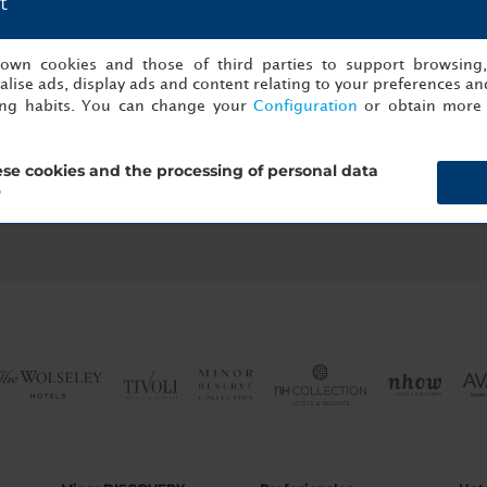
t
s own cookies and those of third parties to support browsing
lise ads, display ads and content relating to your preferences and
ing habits. You can change your
Configuration
or obtain more 
ter
se cookies and the processing of personal data
subscríbete ahora
?