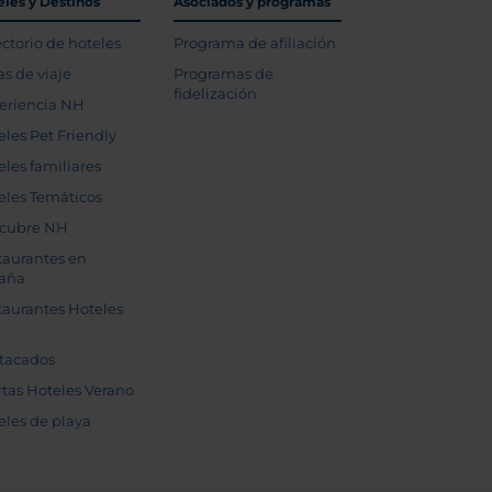
eles y Destinos
Asociados y programas
ectorio de hoteles
Programa de afiliación
as de viaje
Programas de
fidelización
eriencia NH
eles Pet Friendly
eles familiares
eles Temáticos
cubre NH
taurantes en
aña
taurantes Hoteles
tacados
rtas Hoteles Verano
eles de playa