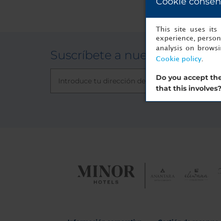
Cookie consen
This site uses it
experience, persona
analysis on brows
Suscríbete a nuestra newslet
Cookie policy
.
Do you accept the
that this involves