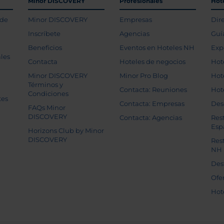
Minor DISCOVERY
Profesionales
Hot
 de
Minor DISCOVERY
Empresas
Dir
Inscríbete
Agencias
Guí
Beneficios
Eventos en Hoteles NH
Exp
les
Contacta
Hoteles de negocios
Hot
Minor DISCOVERY
Minor Pro Blog
Hot
Términos y
Contacta: Reuniones
Hot
Condiciones
tes
Contacta: Empresas
Des
FAQs Minor
DISCOVERY
Contacta: Agencias
Res
Esp
Horizons Club by Minor
DISCOVERY
Res
NH
Des
Ofe
Hot