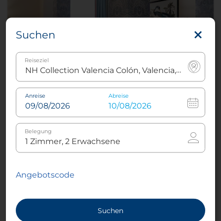
Suchen
Reiseziel
Anreise
Abreise
Premium room with View and Balcony
Belegung
2
22- 27 m²
1
Queen-Size-
Bett oder
2
Angebotscode
Twin Bett
Suchen