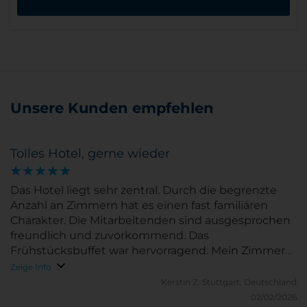
Unsere Kunden empfehlen
Tolles Hotel, gerne wieder
Das Hotel liegt sehr zentral. Durch die begrenzte
Anzahl an Zimmern hat es einen fast familiären
Charakter. Die Mitarbeitenden sind ausgesprochen
freundlich und zuvorkommend. Das
Frühstücksbuffet war hervorragend. Mein Zimmer
war sehr gemütlich eingerichtet und das gesamte
Zeige Info
Hotel ist sehr sauber.
Kerstin Z.
Stuttgart, Deutschland
02/02/2026