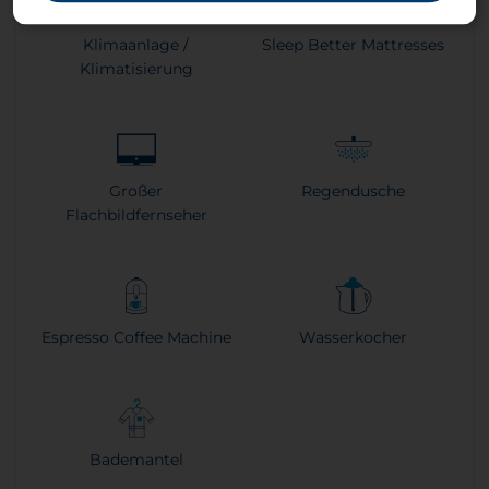
Klimaanlage /
Sleep Better Mattresses
Klimatisierung
Großer
Regendusche
Flachbildfernseher
Espresso Coffee Machine
Wasserkocher
Bademantel