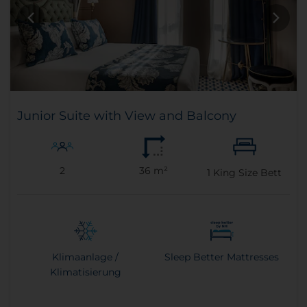
Junior Suite with View and Balcony
2
36 m²
1
King Size Bett
Klimaanlage /
Sleep Better Mattresses
Klimatisierung