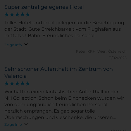
Super zentral gelegenes Hotel
Tolles Hotel und ideal gelegen für die Besichtigung
der Stadt. Gute Erreichbarkeit vom Flughafen aus
mittels U-Bahn. Freundliches Personal.
Zeige Info
Peter_KRH.
Wien, Österreich
11/02/2025
Sehr schöner Aufenthalt im Zentrum von
Valencia
Wir hatten einen fantastischen Aufenthalt in der
NH Collection. Schon beim Einchecken wurden wir
von dem unglaublich freundlichen Personal
herzlich empfangen. Es gab sogar tolle
Überraschungen und Geschenke, die unseren
Aufenthalt noch besonderer gemacht haben. Die
Zeige Info
Rooftop Bar ist definitiv ein Highlight – die
Marco M.