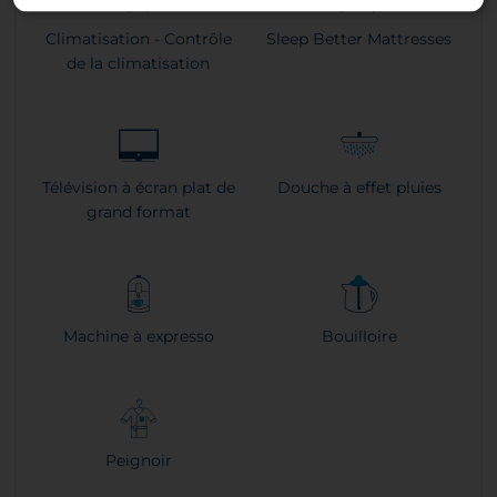
Climatisation - Contrôle
Sleep Better Mattresses
de la climatisation
Télévision à écran plat de
Douche à effet pluies
grand format
Machine à expresso
Bouilloire
Peignoir