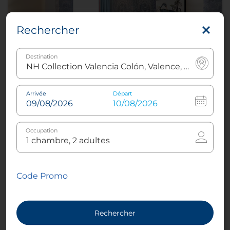
Rechercher
Destination
Arrivée
Départ
Premium room with View and Balcony
Occupation
2
22- 27 m²
1
Lit queen size
Code Promo
ou
2
Lits
jumeaux
Rechercher