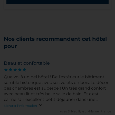
Nos clients recommandent cet hôtel
pour
Beau et confortable
Que voilà un bel hôtel ! De l'extérieur le bâtiment
semble historique avec ses volets en bois. Le décor
des chambres est superbe ! Un très grand confort
avec beau lit et très belle salle de bain. Et c'est
calme. Un excellent petit déjeuner dans une
suberbe salle à l'ancienne. Une terrasse aussi au
Montrer l'information
dernier étage. Et un excellent service. Situé tout à
yves S.
Neuilly-sur-Marne, France