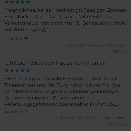
Freundliches, helles Hotel mit großzügigen Zimmer,
Frühstück auf der Dachterasse. Mit öffentlichen
Verkehrsmittel gut erreichbar (U-Bahnstation direkt
vor dem Eingang).
Zeige Info
Franz2604.
Judendorf, Österreich
12/05/2026
fühlt sich wie nach Hause kommen an
Ein Empfang wie bei alten Freunden, bereits das
Treppenhaus und die Flure haben ein heimeliges
Ambiente. schönes grosses Zimmer, geräumiges
Bad und geräumige Dusche ohne
Verletzungsgefahr und traumhaftes Frühstück,
bunt und abwechslungsteich mit vielen liebevoll
Zeige Info
garnierten Extras.
brittathieme2026.
Halle, Deutschland
23/04/2026