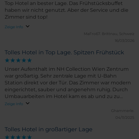
viel Herz und Professionalität gearbeitet wird. Wir
Top Hotel an bester Lage. Das Frühstücksbuffet
können dieses Hotel zu 100 % weiterempfehlen
haben wir nicht genutzt. Aber der Service und die
und kommen sehr gerne wieder! Vielen Dank für
Zimmer sind top!
den wunderbaren Aufenthalt!
Zeige Info
MaFro67.
Brittnau, Schweiz
16/03/2026
Tolles Hotel in Top Lage. Spitzen Frühstück
Unser Aufenthalt im NH Collection Wien Zentrum
war großartig. Sehr zentrale Lage mit U-Bahn
Station direkt vor der Tür. Das Zimmer war modern
eingerichtet, sauber und angenehm ruhig. Durch
Umbauarbeiten im Hotel kam es ab und zu zu
etwas Lärm, was uns aber nicht weiter störte.
Zeige Info
Rezeption und Zimmerservice waren Top!
Ghammerle.
Besonders erwähnenswert war das hervorragende
04/11/2025
Frühstück : frische Produkte, tolle Auswahl und sehr
Tolles Hotel in großartiger Lage
nettes, aufmerksames Personal. An dieser Stelle sei
noch kurz erwähnt, dass der Boden in Zimmer 303