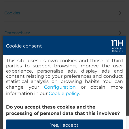
Cookies
Datenschutz
Cookie consent
Hinweisgeber
This site uses its own cookies and those of third
parties to support browsing, improve the user
experience, personalise ads, display ads and
content relating to your preferences and conduct
statistical analysis on browsing habits. You can
change your
Configuration
or obtain more
information in our
Cookie policy
.
NH Collection Wien Zentrum
Do you accept these cookies and the
© 2000 – 2026 MINOR HOTELS EUROPE & AMERICAS Santa Engracia
processing of personal data that this involves?
120. 28003 Madrid, Spanien
Verfügbarkeit prüfen
Yes, I accept