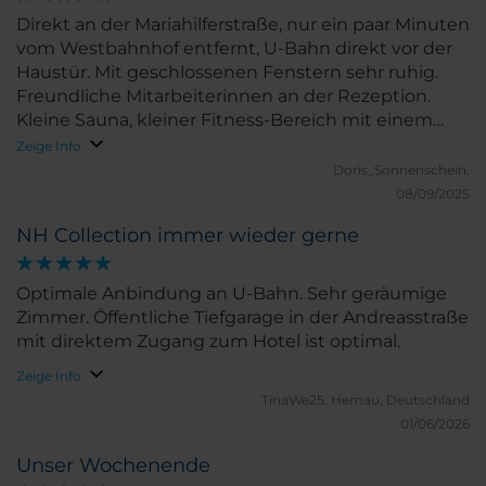
doch schon etliche Spuren aufweist. Darüber
Direkt an der Mariahilferstraße, nur ein paar Minuten
hinaus war am linken Fensterrahmen ein ca 5cm
vom Westbahnhof entfernt, U-Bahn direkt vor der
großer brauner Fleck der mit Tixo überklebt war.
Haustür. Mit geschlossenen Fenstern sehr ruhig.
Auch die Fugen im Bad, insbesondere im
Freundliche Mitarbeiterinnen an der Rezeption.
Bodenbereich, bedürfen einer baldigen Wartung.
Kleine Sauna, kleiner Fitness-Bereich mit einem
Der Duschkopf hingegen war nahezu neu. Alles in
Laufband und einem Stepper. Superior Zimmer
Zeige Info
allem würde ich die hervorragende Schulnote 1-
groß mit allem Komfort (Minibar, Nespresso-
Doris_Sonnenschein.
vergeben (das Minus wegen Fugen und Boden) Wir
Maschine, Wasserkocher, Schreibrisch, Couch,
08/09/2025
können dieses Hotel uneingeschränkt
drehbarer Fernseher, bequemes Bett mit
weiterempfehlen und werden wieder kommen.
NH Collection immer wieder gerne
verschiedenen Kissen).
Optimale Anbindung an U-Bahn. Sehr geräumige
Zimmer. Öffentliche Tiefgarage in der Andreasstraße
mit direktem Zugang zum Hotel ist optimal.
Zeige Info
TinaWe25.
Hemau, Deutschland
01/06/2026
Unser Wochenende