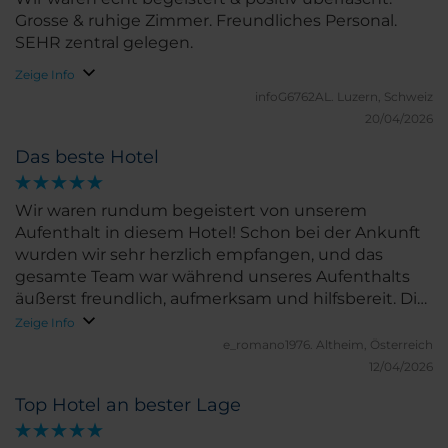
Grosse & ruhige Zimmer. Freundliches Personal.
SEHR zentral gelegen.
Zeige Info
infoG6762AL.
Luzern, Schweiz
20/04/2026
Das beste Hotel
Wir waren rundum begeistert von unserem
Aufenthalt in diesem Hotel! Schon bei der Ankunft
wurden wir sehr herzlich empfangen, und das
gesamte Team war während unseres Aufenthalts
äußerst freundlich, aufmerksam und hilfsbereit. Die
Zimmer waren sehr sauber, modern eingerichtet
Zeige Info
und gemütlich – man hat sich sofort wohlgefühlt.
e_romano1976.
Altheim, Österreich
Besonders hervorheben möchten wir das
12/04/2026
hervorragende Frühstück: große Auswahl, frische
Top Hotel an bester Lage
Produkte und liebevoll präsentiert. Auch die Lage
des Hotels ist ideal, und man merkt, dass hier mit