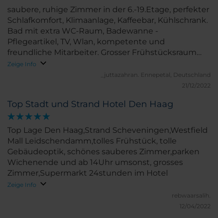
saubere, ruhige Zimmer in der 6.-19.Etage, perfekter
Schlafkomfort, Klimaanlage, Kaffeebar, Kühlschrank.
Bad mit extra WC-Raum, Badewanne -
Pflegeartikel, TV, Wlan, kompetente und
freundliche Mitarbeiter. Grosser Frühstücksraum
mit reichhaltigem Buffet. Park in der Nähe oder
Zeige Info
Parkhaus- ÖVP-Haltestelle 100m
_juttazahran.
Ennepetal, Deutschland
21/12/2022
Top Stadt und Strand Hotel Den Haag
Top Lage Den Haag,Strand Scheveningen,Westfield
Mall Leidschendamm,tolles Frühstück, tolle
Gebäudeoptik, schönes sauberes Zimmer,parken
Wichenende und ab 14Uhr umsonst, grosses
Zimmer,Supermarkt 24stunden im Hotel
Zeige Info
rebwaarsalih.
12/04/2022