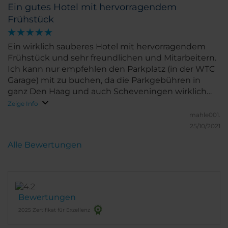
Ein gutes Hotel mit hervorragendem
Frühstück
Ein wirklich sauberes Hotel mit hervorragendem
Frühstück und sehr freundlichen und Mitarbeitern.
Ich kann nur empfehlen den Parkplatz (in der WTC
Garage) mit zu buchen, da die Parkgebühren in
ganz Den Haag und auch Scheveningen wirklich
sehr hoch sind (zwischen 0,90 und 1,40 EUR für 15
Zeige Info
min). Als einziger negativer Punkt, war leider der
mahle001.
Matratzentopper zu groß für das Bett und stand
25/10/2021
rechts und links ca. 15 - 20 cm über.
Alle Bewertungen
Bewertungen
2025 Zertifikat für Exzellenz