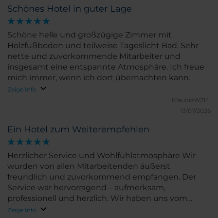
Schönes Hotel in guter Lage
Schöne helle und großzügige Zimmer mit
Holzfußboden und teilweise Tageslicht Bad. Sehr
nette und zuvorkommende Mitarbeiter und
insgesamt eine entspannte Atmosphäre. Ich freue
mich immer, wenn ich dort übernachten kann.
Zeige Info
KlaudiaW214.
13/07/2026
Ein Hotel zum Weiterempfehlen
Herzlicher Service und Wohlfühlatmosphäre Wir
wurden von allen Mitarbeitenden äußerst
freundlich und zuvorkommend empfangen. Der
Service war hervorragend – aufmerksam,
professionell und herzlich. Wir haben uns vom
ersten Moment an sehr wohl gefühlt. Ein Hotel, das
Zeige Info