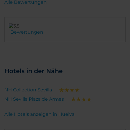
Alle Bewertungen
también debería estar mejor equipado. Y por último,
deberían dar más protagonismo a las terrazas de las
habitaciones.
Bewertungen
Hotels in der Nähe
NH Collection Sevilla
NH Sevilla Plaza de Armas
Alle Hotels anzeigen in Huelva