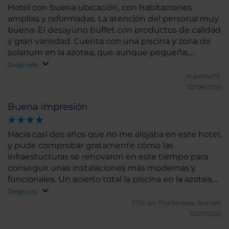
Hotel con buena ubicación, con habitaciones
amplias y reformadas. La atención del personal muy
buena. El desayuno buffet con productos de calidad
y gran variedad. Cuenta con una piscina y zona de
solarium en la azotea, que aunque pequeña,
suficiente para un baño después de un día de
Zeige Info
turismo o trabajo. Recomendable.
mgarlop76.
02/09/2025
Buena impresión
Hacía casi dos años que no me alojaba en este hotel,
y pude comprobar gratamente cómo las
infraestucturas se renovaron en este tiempo para
conseguir unas instalaciones más modernas y
funcionales. Un acierto total la piscina en la azotea,
especialmente en una temporada tan calurosa.
Zeige Info
Como elementos a mejorar, las puertas de las
570l_isv.
Ponferrada, Spanien
habitaciones se merecen ya una renovación, al igual
31/07/2025
que las moquetas de los pasillos. El gimnasio