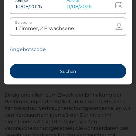
Anreise
Abreise
energiegeladenen Start in den Tag – unabhängig
davon, ob Sie ihn mit einer Erkundungstour in der
Stadt verbringen oder Arbeit erledigen. Unser
Belegung
Personal heißt Sie dafür unter der Woche von
6:30 Uhr bis 10:00 Uhr und am Wochenende bis
11:00 Uhr willkommen.
Angebotscode
Fünf Veranstaltungsräume zur Auswahl
Das berühmte NH-Hotels-Frühstück wird
jeden Morgen serviert.
Suchen
Entspannen Sie sich in der Lounge-Bar des
Hotels.
Einzig und allein zum Zweck der Einhaltung der
Bestimmungen der Artikel L.616-1 und R.616-1 des
französischen Verbraucherschutzgesetzes teilen wir
den Verbrauchern (gemäß der Definition im
einleitenden Artikel des französischen
Verbraucherschutzgesetzes) die Kontaktdaten des
gewählten Mediators für den Verbraucher mit: