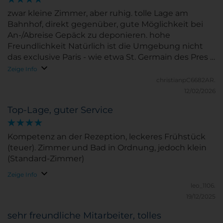
zwar kleine Zimmer, aber ruhig. tolle Lage am
Bahnhof, direkt gegenüber, gute Möglichkeit bei
An-/Abreise Gepäck zu deponieren. hohe
Freundlichkeit Natürlich ist die Umgebung nicht
das exclusive Paris - wie etwa St. Germain des Pres -
aber ausreichend viele gute Restaurants in der
Zeige Info
Umgebung. Ansonsten ist mit ÖPNV alles schnell
christianpC6682AR.
ereichbar.
12/02/2026
Top-Lage, guter Service
Kompetenz an der Rezeption, leckeres Frühstück
(teuer). Zimmer und Bad in Ordnung, jedoch klein
(Standard-Zimmer)
Zeige Info
leo_1106.
19/12/2025
sehr freundliche Mitarbeiter, tolles