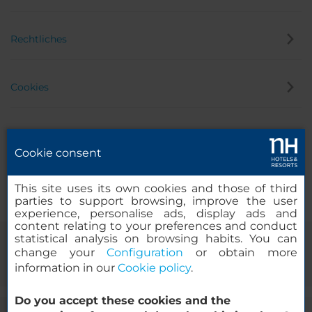
Rechtliches
Cookies
Datenschutz
Cookie consent
Hinweisgeber
This site uses its own cookies and those of third
parties to support browsing, improve the user
experience, personalise ads, display ads and
content relating to your preferences and conduct
statistical analysis on browsing habits. You can
change your
Configuration
or obtain more
information in our
Cookie policy
.
Do you accept these cookies and the