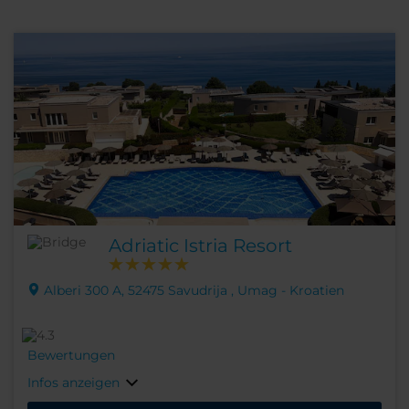
Adriatic Istria Resort
Alberi 300 A, 52475 Savudrija , Umag - Kroatien
Bewertungen
Infos anzeigen