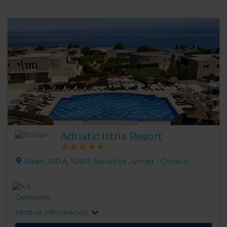
Adriatic Istria Resort
Alberi 300 A, 52475 Savudrija , Umag - Croacia
Opiniones
Mostrar información