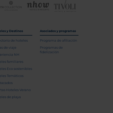
eles y Destinos
Asociados y programas
ectorio de hoteles
Programa de afiliación
as de viaje
Programas de
fidelización
eriencia NH
eles familiares
eles Eco sostenibles
eles Temáticos
tacados
rtas Hoteles Verano
eles de playa