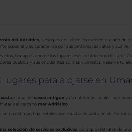
costa del Adriático
, Umag es una elección excelente y uno de l
nte especial y se caracteriza por sus pintorescas calles y sus her
rvicios, Umag es uno de los lugares más destacados de Istria, Cr
ntadores pueblos y sus ondulantes colinas y viñedos. Reserva tu 
s lugares para alojarse en Um
 costa
, cerca del
casco antiguo
y de cafeterías locales, con bu
sfrutar del cercano
mar Adriático
.
e cerca del mar, hay hoteles con mucho encanto en el interior de
na selección de servicios exclusivos
, para que disfrutes de u