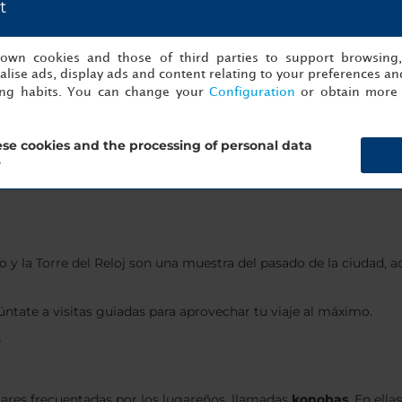
t
aturales espectaculares. Si te alojas en un hotel cercano al cent
s own cookies and those of third parties to support browsing
lise ads, display ads and content relating to your preferences and
ing habits. You can change your
Configuration
or obtain more 
tiendas locales y el arte moderno de la Galería Dante Marino Ceti
se cookies and the processing of personal data
?
e Savudrija, el más antiguo de Croacia. Recorre los espectaculares 
no y la Torre del Reloj son una muestra del pasado de la ciudad,
ntate a visitas guiadas para aprovechar tu viaje al máximo.
?
iares frecuentadas por los lugareños, llamadas
konobas
. En ella