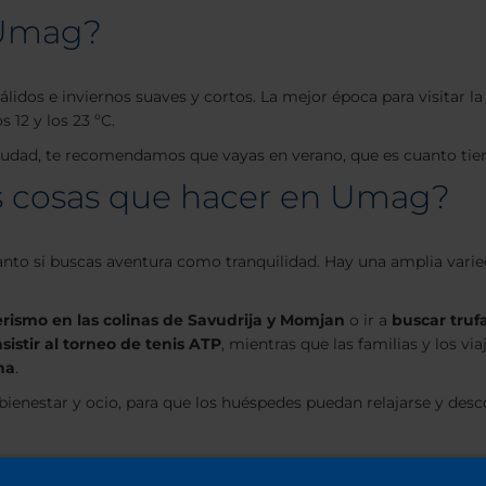
 Umag?
idos e inviernos suaves y cortos. La mejor época para visitar la
 12 y los 23 ºC.
 ciudad, te recomendamos que vayas en verano, que es cuanto tien
es cosas que hacer en Umag?
o si buscas aventura como tranquilidad. Hay una amplia variedad 
rismo en las colinas de Savudrija y Momjan
o ir a
buscar truf
asistir al torneo de tenis ATP
, mientras que las familias y los v
ona
.
ienestar y ocio, para que los huéspedes puedan relajarse y desc