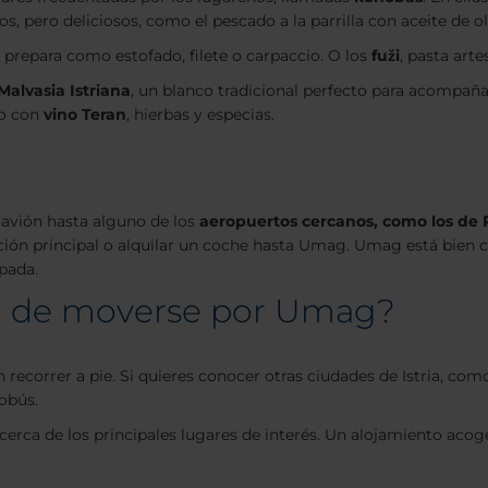
, pero deliciosos, como el pescado a la parrilla con aceite de oliv
e prepara como estofado, filete o carpaccio. O los
fuži
, pasta arte
Malvasia Istriana
, un blanco tradicional perfecto para acompaña
do con
vino Teran
, hierbas y especias.
 avión hasta alguno de los
aeropuertos cercanos, como los de P
ón principal o alquilar un coche hasta Umag. Umag está bien co
pada.
ma de moverse por Umag?
ecorrer a pie. Si quieres conocer otras ciudades de Istria, com
obús.
 cerca de los principales lugares de interés. Un alojamiento acog