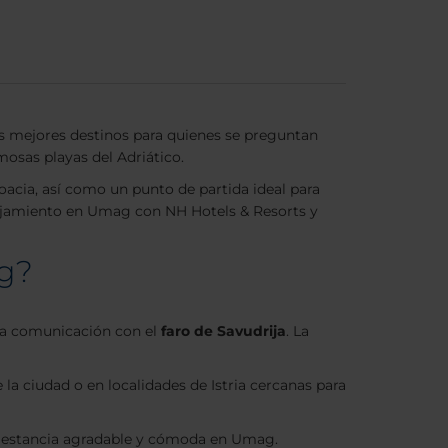
os mejores destinos para quienes se preguntan
mosas playas del Adriático.
oacia, así como un punto de partida ideal para
alojamiento en Umag con NH Hotels & Resorts y
ag?
ena comunicación con el
faro de Savudrija
. La
 la ciudad o en localidades de Istria cercanas para
na estancia agradable y cómoda en Umag.