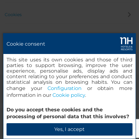
Cookies
Datenschutz
Cookie consent
Hinweisgeber
This site uses its own cookies and those of third
parties to support browsing, improve the user
experience, personalise ads, display ads and
content relating to your preferences and conduct
statistical analysis on browsing habits. You can
change your
Configuration
or obtain more
information in our
Cookie policy
.
Do you accept these cookies and the
processing of personal data that this involves?
© 2000 – 2026 MINOR HOTELS EUROPE & AMERICAS Santa Engracia
120. 28003 Madrid, Spanien
Yes, I accept