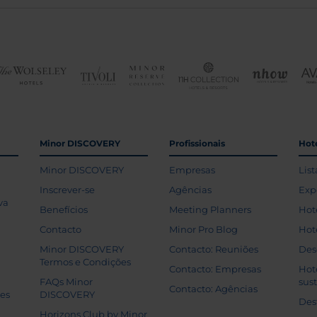
Minor DISCOVERY
Profissionais
Hoté
Minor DISCOVERY
Empresas
List
Inscrever-se
Agências
Exp
va
Benefícios
Meeting Planners
Hot
Contacto
Minor Pro Blog
Hot
Minor DISCOVERY
Contacto: Reuniões
Des
Termos e Condições
Contacto: Empresas
Hot
FAQs Minor
sus
Contacto: Agências
tes
DISCOVERY
Des
Horizons Club by Minor