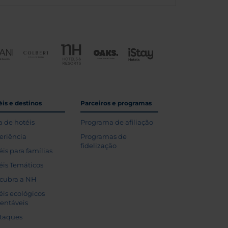
is e destinos
Parceiros e programas
a de hotéis
Programa de afiliação
eriência
Programas de
fidelização
éis para famílias
éis Temáticos
cubra a NH
éis ecológicos
tentáveis
taques