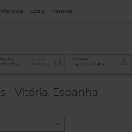
rofissionais
Loyalty
Reservas
Ocupação
Check-in
Check-out
 - Vitória, Espanha
o