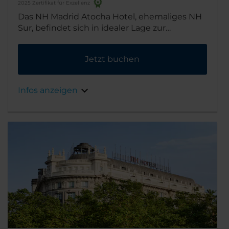
2025 Zertifikat für Exzellenz
Das NH Madrid Atocha Hotel, ehemaliges NH
Sur, befindet sich in idealer Lage zur
Erkundung des „Kunstdreiecks“ von Madrid –
der Museen Prado, Reina Sofia und Thyssen
Jetzt buchen
Bornemisza, die innerhalb von 15 Gehminuten
zu erreichen sind. Auch unzählige Geschäfte,
Tapasbars und Touristenattraktionen
Infos anzeigen
befinden sich in der Nähe.