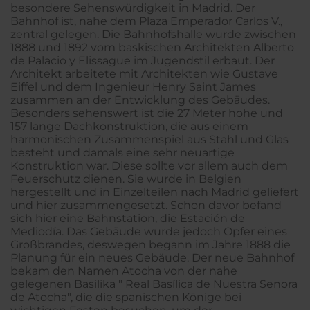
besondere Sehenswürdigkeit in Madrid. Der
Bahnhof ist, nahe dem Plaza Emperador Carlos V.,
zentral gelegen. Die Bahnhofshalle wurde zwischen
1888 und 1892 vom baskischen Architekten Alberto
de Palacio y Elissague im Jugendstil erbaut. Der
Architekt arbeitete mit Architekten wie Gustave
Eiffel und dem Ingenieur Henry Saint James
zusammen an der Entwicklung des Gebäudes.
Besonders sehenswert ist die 27 Meter hohe und
157 lange Dachkonstruktion, die aus einem
harmonischen Zusammenspiel aus Stahl und Glas
besteht und damals eine sehr neuartige
Konstruktion war. Diese sollte vor allem auch dem
Feuerschutz dienen. Sie wurde in Belgien
hergestellt und in Einzelteilen nach Madrid geliefert
und hier zusammengesetzt. Schon davor befand
sich hier eine Bahnstation, die Estación de
Mediodía. Das Gebäude wurde jedoch Opfer eines
Großbrandes, deswegen begann im Jahre 1888 die
Planung für ein neues Gebäude. Der neue Bahnhof
bekam den Namen Atocha von der nahe
gelegenen Basilika " Real Basílica de Nuestra Senora
de Atocha", die die spanischen Könige bei