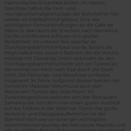
harmonisches Ensemble bilden. Im oberen
Geschoss halten die Fern- und
Hochgeschwindigkeitszüge, der Bahnhof ist hier
wieder als Kopfbahnhof gebaut. Eine der
wichtigsten Fernverbindungen ist die Calle de
Valencia, aber auch die Strecken nach Barcelona,
Sevilla und Alicante erfreuen sich großer
Beliebtheit. Im unteren Teil, welcher als
Durchgangsbahnhof erbaut wurde, fahren die
Regionalbahnen sowie S-Bahnen, die die Vororte
Madrids mit Cercanías Linien verbindet. An den
Durchgangsbahnhof schließt sich ein Tunnel an,
der einmal von Nord nach Süd durch die Stadt
führt. Die Planungs- und Bauphase umfasste
insgesamt 34 Jahre. Aufgrund dessen bekam der
Tunnel im Madrider Volksmund auch den
Beinamen "Tunnel des Gelächters". Im
Zwischengeschoss befindet sich das Restaurant
Samarkanda, von dem man einen guten Ausblick
auf das Treiben in der Halle hat. Durch das große
Verkehrs- und Passagieraufkommen ist der
Bahnhof nach wie vor einer der wichtigsten
Verkehrsknotenpunkte der Metropole Madrids und
gilt als größter Bahnhof der spanischen Hauptstadt.