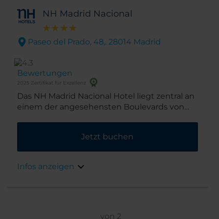
NH Madrid Nacional
Paseo del Prado, 48,. 28014 Madrid
Bewertungen
2025 Zertifikat für Exzellenz
Das NH Madrid Nacional Hotel liegt zentral an
einem der angesehensten Boulevards von
ganz Madrid: dem Paseo del Prado. Es
befindet sich im sogenannten „Kunstdreieck“
Jetzt buchen
der drei weltberühmten Kunstmuseen. Auch
das in den 1920er Jahren und nach den
Plänen des Architekten Modesto López Otero
Infos anzeigen
erbaute Gebäude selbst ist wunderschön.
von
2