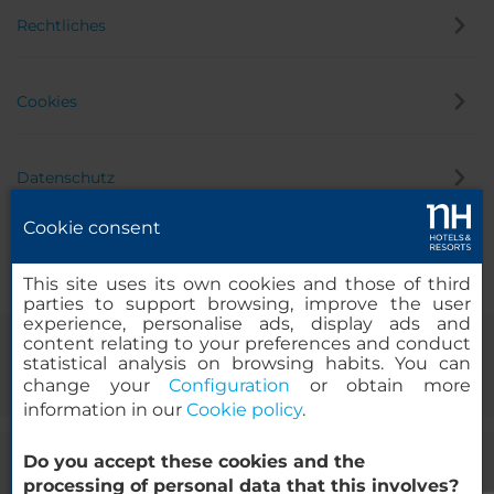
Rechtliches
Cookies
Datenschutz
Cookie consent
Hinweisgeber
This site uses its own cookies and those of third
parties to support browsing, improve the user
experience, personalise ads, display ads and
content relating to your preferences and conduct
statistical analysis on browsing habits. You can
change your
Configuration
or obtain more
information in our
Cookie policy
.
Do you accept these cookies and the
© 2000 – 2026 MINOR HOTELS EUROPE & AMERICAS Santa Engracia
processing of personal data that this involves?