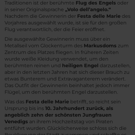
Traditionen ist der berühmte
Flug des Engels
oder
in seiner Originalsprache
„
Volo dell’angelo.
“
Nachdem die Gewinnerin der
Festa delle Marie
des
Vorjahres ausgewählt wurde, ist sie für den großen
Flug verantwortlich, der die Feier eröffnet.
Die ausgewählte Gewinnerin muss über ein
Metallseil vom Glockenturm des
Markusdoms
zum
Zentrum des Platzes fliegen. In früheren Zeiten
wurde weiße Kleidung verwendet, um den
berühmten reinen und
heiligen Engel
darzustellen,
aber in den letzten Jahren hat sich dieser Brauch zu
etwas Bunterem und Extravaganterem verändert.
Das Outfit der Gewinnerin beinhaltet jedoch immer
Flügel, um den berühmten Engel darzustellen.
Was das
Festa delle Marie
betrifft, so reicht sein
Ursprung bis ins
10. Jahrhundert zurück, als
angeblich zehn der schönsten Jungfrauen
Venedigs
an ihrem Hochzeitstag von Piraten
entführt wurden. Glücklicherweise schloss sich die
Bevölkerung der Stadt zusammen und schaffte es,