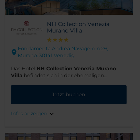
NH Collection Venezia
Murano Villa
Fondamenta Andrea Navagero n.29,
Murano. 30141 Venedig
Das Hotel
NH Collection Venezia Murano
Villa
befindet sich in der ehemaligen
Glasfabrik De Majo auf der historischen Insel
Murano in der Lagune von Venedig. Eine
Jetzt buchen
kurze Vaporetto-Fahrt bringt Sie zum
venezianischen Festland.
Infos anzeigen