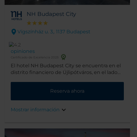
NH Budapest City
Vígszínház u. 3,. 1137 Budapest
opiniones
Certificado de Excelencia 2025
El hotel NH Budapest City se encuentra en el
distrito financiero de Újlipótváros, en el lado
de Pest del río. Varios de los principales
puntos de interés turístico de Budapest
Reserva ahora
están al lado y puedes llegar a otros gracias a
la estación de metro cercana.
Mostrar información