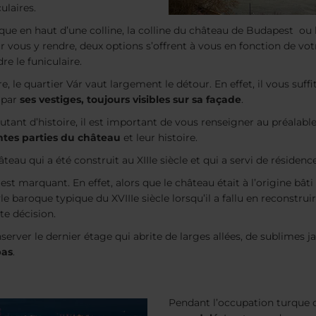
ulaires.
ue en haut d’une colline, la colline du château de Budapest ou le
ur vous y rendre, deux options s’offrent à vous en fonction de v
re le funiculaire.
e, le quartier Vár vaut largement le détour. En effet, il vous suf
e par
ses vestiges, toujours visibles sur sa façade
.
tant d’histoire, il est important de vous renseigner au préalable
entes parties du château
et leur histoire.
au qui a été construit au XIIIe siècle et qui a servi de résidence
e est marquant. En effet, alors que le château était à l’origine bât
le baroque typique du XVIIIe siècle lorsqu’il a fallu en reconstru
te décision.
server le dernier étage qui abrite de larges allées, de sublimes 
bas
.
Pendant l’occupation turque