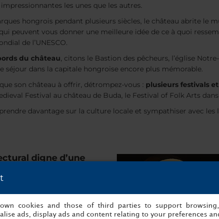
impressionnantes les unes que les autres.
arques hongrois pendant plusieurs siècles, le château abrite le 
e qui peuvent vous donner une meilleure idée de ce à quoi ressem
mondial de l’UNESCO.
abords du château
, citons le Bastion des pêcheurs, l’église Not
tre séjour dans la capitale hongroise encore plus mémorable.
 que son château à offrir, détrompez-vous :
plusieurs festivals
dieval Festival au château de Buda, le Festival of Folk Arts dans
rendre davantage sur la culture locale et sympathiser avec les 
ectural digne d’une
t
du palais royal, faites un tour
s own cookies and those of third parties to support browsing
itué sur la colline du château
lise ads, display ads and content relating to your preferences and