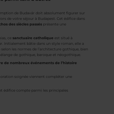
omption de Budavár doit absolument figurer sur
r lors de votre séjour à Budapest. Cet édifice dans
chos des siècles passés
présente une
ias, ce
sanctuaire catholique
est situé à
. Initialement bâtie dans un style roman, elle a
e selon les normes de l’architecture gothique, bien
 mélange de gothique, baroque et néogothique.
re de nombreux événements de l’histoire
 décoration soignée viennent compléter une
cet édifice compte parmi les principales