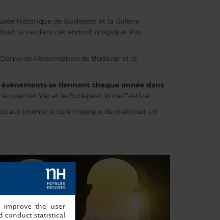
musée historique de Budapest et la Galerie
blait la vie dans cet endroit magique. Pas
re-Dame-de-l'Assomption de Budavár et le
 et événements se tiennent chaque année dans
 le quartier Vár et le Budapest Wine Festival.
locaux (même si cela implique de maîtriser un
, improve the user
 conduct statistical