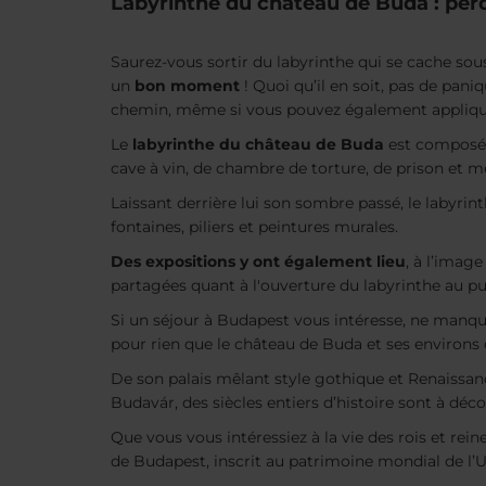
Labyrinthe du château de Buda : per
Saurez-vous sortir du labyrinthe qui se cache so
un
bon moment
! Quoi qu’il en soit, pas de pan
chemin, même si vous pouvez également appliquer
Le
labyrinthe du château de Buda
est composé
cave à vin, de chambre de torture, de prison et m
Laissant derrière lui son sombre passé, le labyrin
fontaines, piliers et peintures murales.
Des expositions y ont également lieu
, à l’imag
partagées quant à l'ouverture du labyrinthe au publ
Si un séjour à Budapest vous intéresse, ne manque
pour rien que le château de Buda et ses environs
De son palais mêlant style gothique et Renaissan
Budavár, des siècles entiers d’histoire sont à déco
Que vous vous intéressiez à la vie des rois et rei
de Budapest, inscrit au patrimoine mondial de l