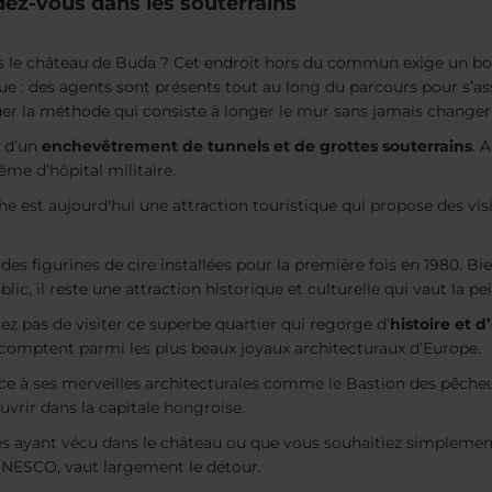
dez-vous dans les souterrains
us le château de Buda ? Cet endroit hors du commun exige un bon
ique : des agents sont présents tout au long du parcours pour s’a
 la méthode qui consiste à longer le mur sans jamais changer d
 d’un
enchevêtrement de tunnels et de grottes souterrains
. 
ême d’hôpital militaire.
the est aujourd'hui une attraction touristique qui propose des vis
e des figurines de cire installées pour la première fois en 1980. B
ic, il reste une attraction historique et culturelle qui vaut la p
z pas de visiter ce superbe quartier qui regorge d’
histoire et 
 comptent parmi les plus beaux joyaux architecturaux d’Europe.
ce à ses merveilles architecturales comme le Bastion des pêche
uvrir dans la capitale hongroise.
nes ayant vécu dans le château ou que vous souhaitiez simplement 
’UNESCO, vaut largement le détour.