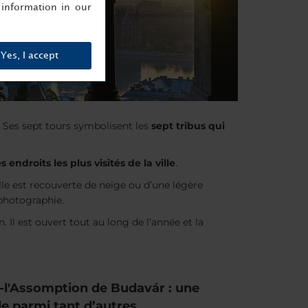
information in our
Yes, I accept
 Ses sept tours symbolisent les
sept tribus qui
s endroits les plus visités de la ville
.
ille est recouverte de neige ou d’une légère
 photographie.
. Il est ouvert tout au long de l’année et la
-l'Assomption de Budavár : une
le parmi tant d’autres