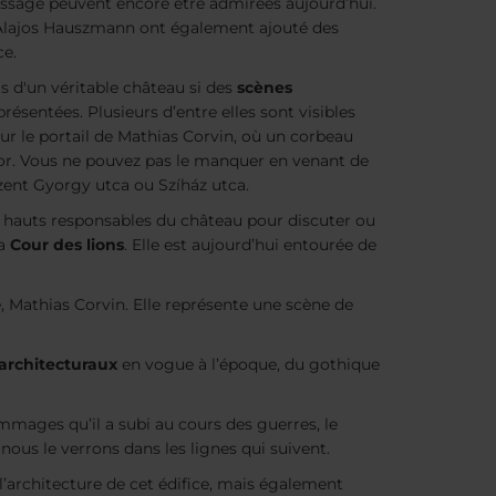
passage peuvent encore être admirées aujourd’hui.
t Alajos Hauszmann ont également ajouté des
ce.
as d'un véritable château si des
scènes
présentées. Plusieurs d’entre elles sont visibles
ur le portail de Mathias Corvin, où un corbeau
’or. Vous ne pouvez pas le manquer en venant de
 Szent Gyorgy utca ou Szíház utca.
es hauts responsables du château pour discuter ou
la
Cour des lions
. Elle est aujourd’hui entourée de
e, Mathias Corvin. Elle représente une scène de
 architecturaux
en vogue à l’époque, du gothique
mmages qu’il a subi au cours des guerres, le
ous le verrons dans les lignes qui suivent.
 l’architecture de cet édifice, mais également