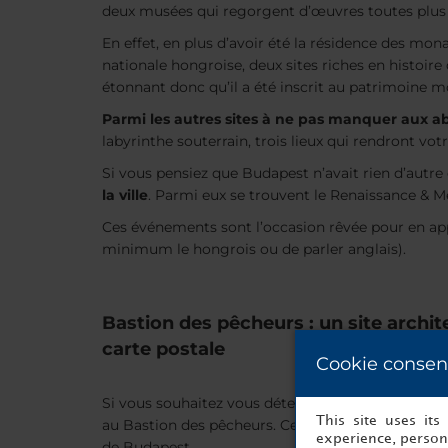
deux musées qui regorgent d’œuvres toutes plus 
En effet, en plus d’avoir été la résidence des mon
nationale hongroise, deux sites riches en histoir
étonnant donc qu’il a été inscrit au patrimoine 
Parmi les autres sites à ne pas manquer aux 
labyrinthe souterrain, trois lieux qui rendront vo
Si vous pensiez que Budapest n’avait rien d’autre
la ville
. Parmi eux se trouvent le Renaissance & Me
Ces événements sont l’occasion rêvée pour en app
minimum le hongrois ou de parler anglais).
Bastion des pêcheurs : un site archit
carte postale
Cookie consen
Si vous souhaitez vous détendre après votre visite 
This site uses it
au Bastion des pêcheurs. Ce merveilleux site est s
experience, persona
de Budapest.