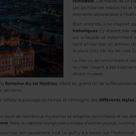
remodelé
. Les traces de ce 
Les architectes Miklós Ybl e
éléments séparatistes à l’édifi
Bien entendu, il ne s'agirait p
historiques
n'y étaient pas re
sur la façade, et notamment s
tient en son bec un anneau d
la place Dísz tér via les rues
Le lieu où se rencontraient l
se vider l’esprit a été baptisé 
divers musées.
 la
fontaine du roi Mathias
, dédié au grand roi de la Renaissanc
s servants.
qui reflète le passage du temps et témoigne des
différents styles
ts issus de nombreux royaumes et empires, sa richesse et les do
enre
. Mais la capitale hongroise compte d’autres joyaux, comme n
uvrirez non seulement tout ce qu’il y a à savoir sur l’histoire et