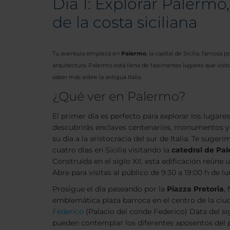
Día 1: Explorar Palermo
de la costa siciliana
Tu aventura empieza en
Palermo
, la capital de Sicilia, famosa p
arquitectura. Palermo está llena de fascinantes lugares que visi
saber más sobre la antigua Italia.
¿Qué ver en Palermo?
El primer día es perfecto para explorar los lugar
descubrirás enclaves centenarios, monumentos y
su día a la aristocracia del sur de Italia. Te suge
cuatro días en Sicilia visitando la
catedral de Pa
Construida en el siglo XII, esta edificación reún
Abre para visitas al público de 9:30 a 19:00 h de 
Prosigue el día paseando por la
Piazza Pretoria
,
emblemática plaza barroca en el centro de la ciuda
Federico
(Palacio del conde Federico) Data del s
pueden contemplar los diferentes aposentos del 