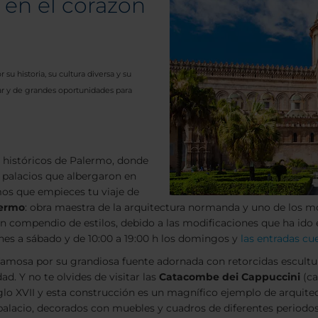
, en el corazón
or su historia, su cultura diversa y su
tar y de grandes oportunidades para
es históricos de Palermo, donde
 palacios que albergaron en
rimos que empieces tu viaje de
lermo
: obra maestra de la arquitectura normanda y uno de los 
e un compendio de estilos, debido a las modificaciones que ha id
lunes a sábado y de 10:00 a 19:00 h los domingos y
las entradas cu
 famosa por su grandiosa fuente adornada con retorcidas escultur
d. Y no te olvides de visitar las
Catacombe dei Cappuccini
(ca
iglo XVII y esta construcción es un magnífico ejemplo de arquit
palacio, decorados con muebles y cuadros de diferentes periodo