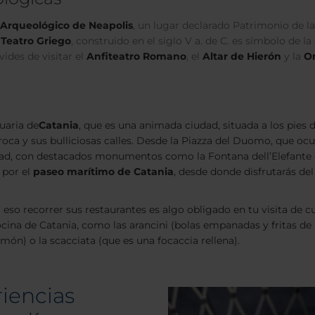
Arqueológico de Neapolis
, un lugar declarado Patrimonio de
l
Teatro Griego
, construido en el siglo V a. de C. es símbolo de 
ides de visitar el
Anfiteatro Romano
, el
Altar de Hierón
y la
Or
uaria de
Catania
, que es una animada ciudad, situada a los pies 
oca y sus bulliciosas calles. Desde la Piazza del Duomo, que ocup
iudad, con destacados monumentos como la Fontana dell’Elefante 
r por el
paseo marítimo de Catania
, desde donde disfrutarás de
eso recorrer sus restaurantes es algo obligado en tu visita de c
ocina de Catania, como las arancini (bolas empanadas y fritas de a
món) o la scacciata (que es una focaccia rellena).
riencias