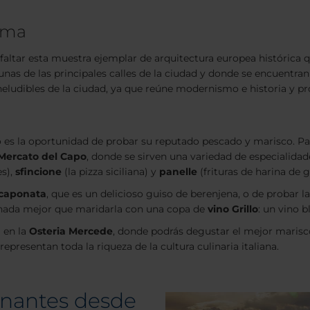
Roma
de faltar esta muestra ejemplar de arquitectura europea históric
unas de las principales calles de la ciudad y donde se encuentr
neludibles de la ciudad, ya que reúne modernismo e historia y p
mo es la oportunidad de probar su reputado pescado y marisco. P
Mercato del Capo
, donde se sirven una variedad de especialidad
es),
sfincione
(la pizza siciliana) y
panelle
(frituras de harina de 
caponata
, que es un delicioso guiso de berenjena, o de probar l
 nada mejor que maridarla con una copa de
vino Grillo
: un vino 
 en la
Osteria Mercede
, donde podrás degustar el mejor marisc
epresentan toda la riqueza de la cultura culinaria italiana.
ionantes desde