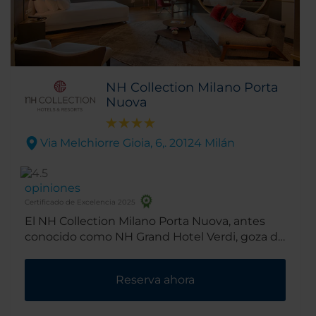
NH Collection Milano Porta
Nuova
Via Melchiorre Gioia, 6,. 20124 Milán
opiniones
Certificado de Excelencia 2025
El NH Collection Milano Porta Nuova, antes
conocido como NH Grand Hotel Verdi, goza de
un emplazamiento fantástico junto a Porta
Nuova, el nuevo distrito empresarial de la
Reserva ahora
ciudad. El centro de Milán se encuentra a un
corto paseo y resulta muy fácil desplazarse
por la ciudad gracias a los taxis, líneas de