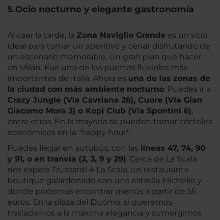
5.Ocio nocturno y elegante gastronomía
Al caer la tarde, la
Zona Naviglio Grande
es un sitio
ideal para tomar un aperitivo y cenar disfrutando de
un escenario memorable. Un gran plan que hacer
en Milán. Fue uno de los puertos fluviales más
importantes de Italia. Ahora es
una de las zonas de
la ciudad con más ambiente
nocturno
. Puedes ir a
Crazy Jungle (Vía Cavriana 26), Cuore (Vía Gian
Giacomo Mora 3) o Kopi Club (Vía Spontini 6)
,
entre otros. En la mayoría se pueden tomar cócteles
económicos en la "happy hour".
Puedes llegar en autobús, con las
líneas 47, 74, 90
y 91, o en tranvía (2, 3, 9 y 29)
. Cerca de La Scala
nos espera Trussardi A La Scala, un restaurante
boutique galardonado con una estrella Michelin y
donde podemos encontrar menús a partir de 55
euros. En la plaza del Duomo, si queremos
trasladarnos a la máxima elegancia y sumergirnos