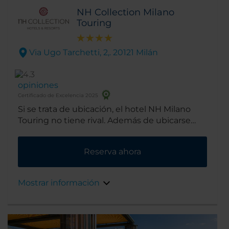
NH Collection Milano
Touring
Via Ugo Tarchetti, 2,. 20121 Milán
opiniones
Certificado de Excelencia 2025
Si se trata de ubicación, el hotel NH Milano
Touring no tiene rival. Además de ubicarse
junto al parque público Indro Montanelli, está
a tan sólo 10 minutos caminando de la
Reserva ahora
principal estación de tren de Milán y a 15
minutos del casco antiguo. Además, justo a la
salida del hotel hay 2 estaciones de metro y
Mostrar información
resulta muy fácil llegar al distrito financiero.