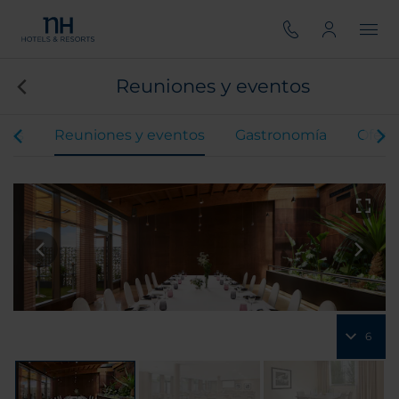
Reuniones y eventos
ones
Reuniones y eventos
Gastronomía
Ofert
6