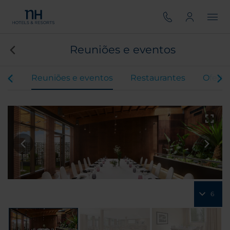
Reuniões e eventos
tos
Reuniões e eventos
Restaurantes
Oferta
6