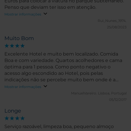
Euros para colocar a viatura no parque subterraneo.
Penso que deviam ter isso em atenção.
Mostrar informações
Rui_Nunes_1974.
25/08/2023
Muito Bom
Excelente Hotel e muito bem localizado. Comida
Boa e com variedade. Quartos acolhedores e cama
óptima para 1 pessoa. Como ponto negativo o
acesso algo escondido ao Hotel, pois pelas
indicações não se percebe muito bem onde é a
entrada principal.
Mostrar informações
ManuelVareiro.
Lisboa, Portugal
05/12/2017
Longe
Serviço razoável, limpeza boa, pequeno almoço