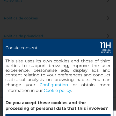
Aviso legal
Política de cookies
Política de privacidad
Cookie consent
Canal de denuncias
This site uses its own cookies and those of third
parties to support browsing, improve the user
experience, personalise ads, display ads and
content relating to your preferences and conduct
statistical analysis on browsing habits. You can
change your
Configuration
or obtain more
information in our
Cookie policy
.
Do you accept these cookies and the
NH Bingen
© 2000-2026 MINOR HOTELS EUROPE & AMERICAS Santa Engracia,
processing of personal data that this involves?
120. 28003 Madrid, España