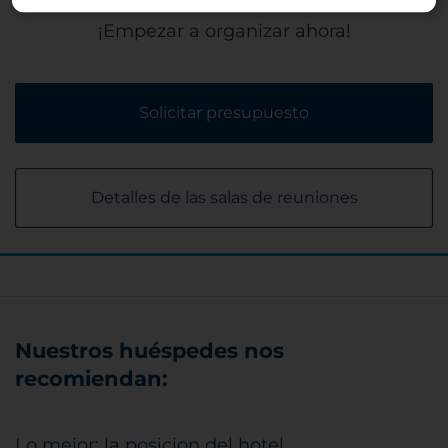
¡Empezar a organizar ahora!
Solicitar presupuesto
Detalles de las salas de reuniones
Nuestros huéspedes nos
recomiendan:
Lo mejor: la posicion del hotel