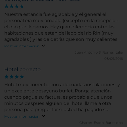
Nuestra estancia fue agradable y el general el
personal era muy amable (excepto en la recepcion
el dia que llegamos. Hay gran diferencia entre las
habitaciones que estan del lado del rio Rin (muy
agradables ) y las de detràs que son muy calientes y
ademas pasa el tren con mucha frecuencia. Las
Mostrar información
instalaicones son buenas pero no hay aire
Juan Antonio S.
Roma, Italia
acondicionado y nosotros fuimos en dias de mucho
08/09/2016
calor
Hotel correcto
Hotel muy correcto, con adecuadas instalaciones, y
un excelente desayuno buffet. Ponga atención
cuando pague su factura, es probable que unos
minutos después alguien del hotel llame a otra
persona para preguntar si usted ha pagado su
factura, es decir le sugieren a otra persona que
Mostrar información
usted ha abandonado el hotel sin pagar...
Charon_Eston.
Barcelona